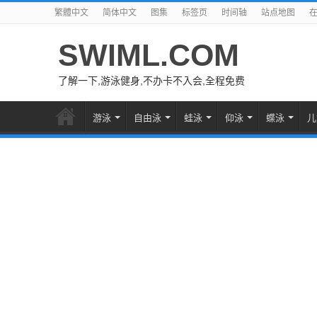
繁體中文
简体中文
图集
标签页
时间轴
站点地图
SWIML.COM
了解一下,游泳健身,不办卡不入会,全程免费
游泳
自由泳
蛙泳
仰泳
蝶泳
儿