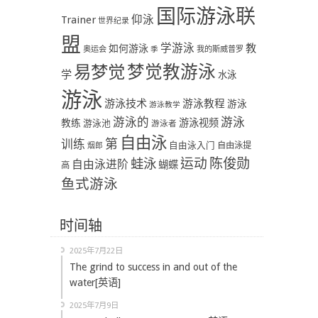
国际游泳联
Trainer
仰泳
世界纪录
盟
学游泳
教
如何游泳
奥运会
季
我的斯威普罗
易梦觉
梦觉教游泳
学
水泳
游泳
游泳技术
游泳教程
游泳
游泳教学
游泳
游泳的
教练
游泳视频
游泳池
游泳者
自由泳
第
训练
自由泳入门
自由泳提
烟郎
陈俊勋
蛙泳
运动
自由泳进阶
蝴蝶
高
鱼式游泳
时间轴
2025年7月22日
The grind to success in and out of the
water[英语]
2025年7月9日