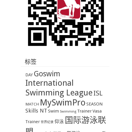
标签
Goswim
DAY
International
Swimming League
ISL
MySwimPro
SEASON
MATCH
Skills NT
Swim
Trainer
Vasa
Swimming
国际游泳联
Trainer
仰泳
世界纪录