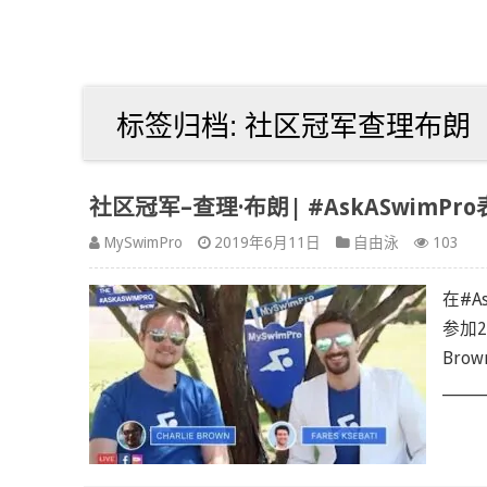
标签归档:
社区冠军查理布朗
社区冠军–查理·布朗| #AskASwimPro
MySwimPro
2019年6月11日
自由泳
103
在#A
参加2
Bro
_____