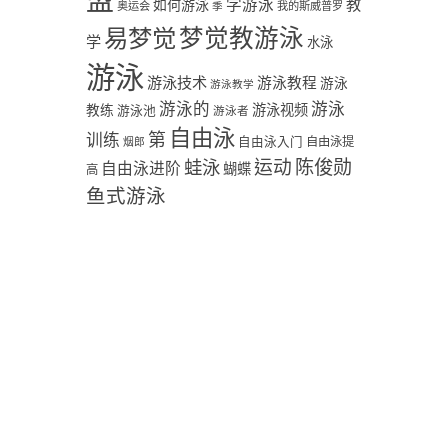
盟
学游泳
教
如何游泳
奥运会
季
我的斯威普罗
易梦觉
梦觉教游泳
学
水泳
游泳
游泳技术
游泳教程
游泳
游泳教学
游泳
游泳的
教练
游泳视频
游泳池
游泳者
自由泳
第
训练
自由泳入门
自由泳提
烟郎
陈俊勋
蛙泳
运动
自由泳进阶
蝴蝶
高
鱼式游泳