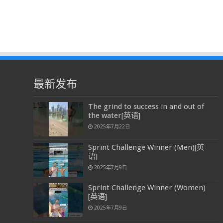
最新发布
The grind to success in and out of
the water[英语]
2025年7月22日
Sprint Challenge Winner (Men)[英
语]
2025年7月9日
Sprint Challenge Winner (Women)
[英语]
2025年7月9日