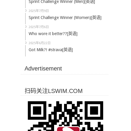
Sprint Challenge Winner (Men)[英语]
2025年7月9日
Sprint Challenge Winner (Women)[英语]
2025年7月6日
Who wore it better??[英语]
2025年6月22日
Got Milk?! #strava[英语]
Advertisement
扫码关注LSWIM.COM