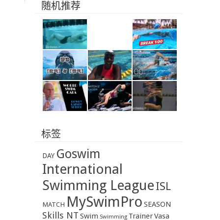
随机推荐
标签
Goswim
DAY
International
Swimming League
ISL
MySwimPro
SEASON
MATCH
Skills NT
Swim
Trainer
Vasa
Swimming