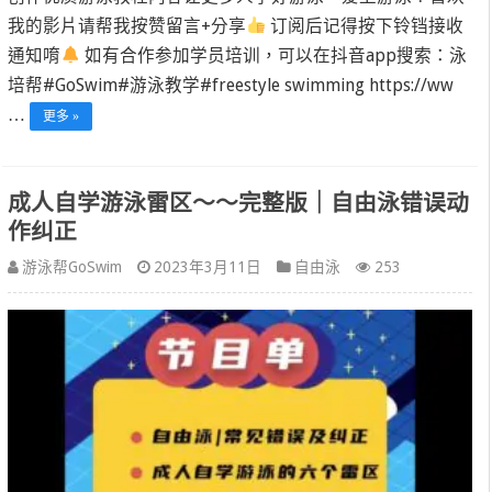
我的影片请帮我按赞留言+分享
订阅后记得按下铃铛接收
通知唷
如有合作参加学员培训，可以在抖音app搜索：泳
培帮#GoSwim#游泳教学#freestyle swimming https://ww
…
更多 »
成人自学游泳雷区～～完整版｜自由泳错误动
作纠正
游泳帮GoSwim
2023年3月11日
自由泳
253