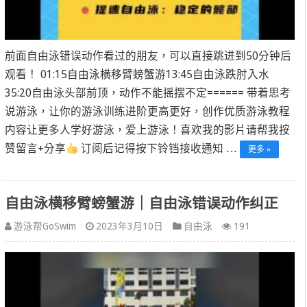
前面自由泳错误动作看过的朋友，可以直接跳进到50分钟后
观看！ 01:15自由泳横移臂螃蟹游13:45自由泳跌肘入水
35:20自由泳头部前顶，动作不能摇摆不定====== 带着思考
说游泳，让你的游泳训练进阶更高更好，创作优质游泳教程
内容让更多人学好游泳，爱上游泳！喜欢我的影片请帮我按
赞留言+分享
订阅后记得按下铃铛接收通知 …
更多 »
自由泳横移臂螃蟹游｜自由泳错误动作纠正
游泳帮GoSwim
2023年3月10日
自由泳
191