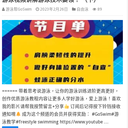
游泳帮GoSwim
2023年2月26日
自由泳
89
====== 带着思考说游泳，让你的游泳训练进阶更高更好，
创作优质游泳教程内容让更多人学好游泳，爱上游泳！喜欢
我的影片请帮我按赞留言+分享
订阅后记得按下铃铛接收
通知唷
成为这个频道的会员并获得奖励： #GoSwim#游
泳教学#freestyle swimming https://www.youtube …