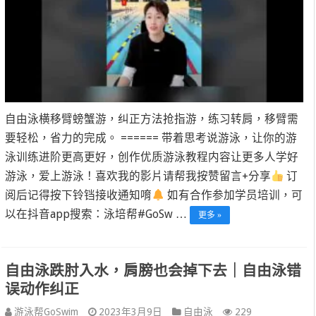
自由泳横移臂螃蟹游，纠正方法抢指游，练习转肩，移臂需
要轻松，省力的完成。 ====== 带着思考说游泳，让你的游
泳训练进阶更高更好，创作优质游泳教程内容让更多人学好
游泳，爱上游泳！喜欢我的影片请帮我按赞留言+分享
订
阅后记得按下铃铛接收通知唷
如有合作参加学员培训，可
以在抖音app搜索：泳培帮#GoSw …
更多 »
自由泳跌肘入水，肩膀也会掉下去｜自由泳错
误动作纠正
游泳帮GoSwim
2023年3月9日
自由泳
229