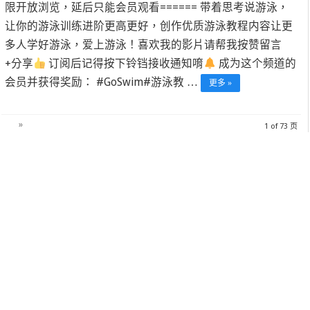
限开放浏览，延后只能会员观看====== 带着思考说游泳，
让你的游泳训练进阶更高更好，创作优质游泳教程内容让更
多人学好游泳，爱上游泳！喜欢我的影片请帮我按赞留言
+分享
订阅后记得按下铃铛接收通知唷
成为这个频道的
会员并获得奖励： #GoSwim#游泳教 …
更多 »
»
1 of 73 页