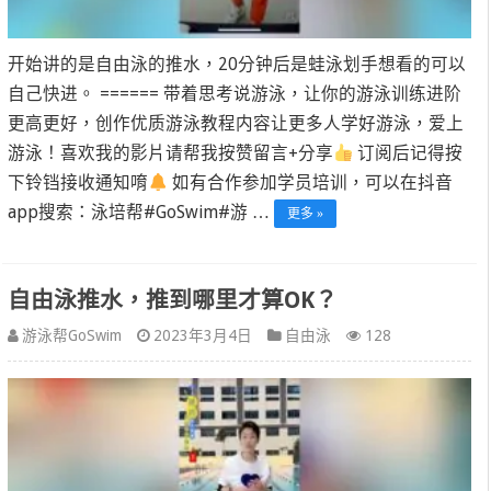
开始讲的是自由泳的推水，20分钟后是蛙泳划手想看的可以
自己快进。 ====== 带着思考说游泳，让你的游泳训练进阶
更高更好，创作优质游泳教程内容让更多人学好游泳，爱上
游泳！喜欢我的影片请帮我按赞留言+分享
订阅后记得按
下铃铛接收通知唷
如有合作参加学员培训，可以在抖音
app搜索：泳培帮#GoSwim#游 …
更多 »
自由泳推水，推到哪里才算OK？
游泳帮GoSwim
2023年3月4日
自由泳
128