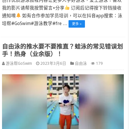
创作优质游泳教程内容让更多人学好游泳，爱上游泳！喜欢
我的影片请帮我按赞留言+分享
订阅后记得按下铃铛接收
通知唷
如有合作参加学员培训，可以在抖音app搜索：泳
培帮#GoSwim#游泳教学#fre …
更多 »
自由泳的推水要不要推直？蛙泳的常见错误划
手！热身（业余版）！
游泳帮GoSwim
2023年3月6日
自由泳
179