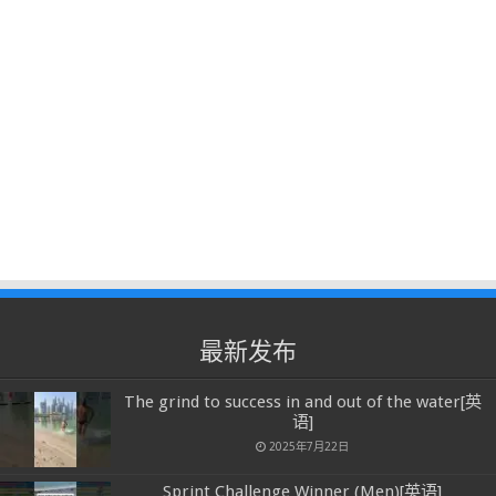
最新发布
The grind to success in and out of the water[英
语]
2025年7月22日
Sprint Challenge Winner (Men)[英语]