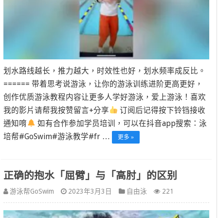
划水路线越长，推力越大，时效性也好，划水频率成反比。
====== 带着思考说游泳，让你的游泳训练进阶更高更好，
创作优质游泳教程内容让更多人学好游泳，爱上游泳！喜欢
我的影片请帮我按赞留言+分享
订阅后记得按下铃铛接收
通知唷
如有合作参加学员培训，可以在抖音app搜索：泳
培帮#GoSwim#游泳教学#fr …
更多 »
正确的抱水「屈臂」与「高肘」的区别
游泳帮GoSwim
2023年3月3日
自由泳
221