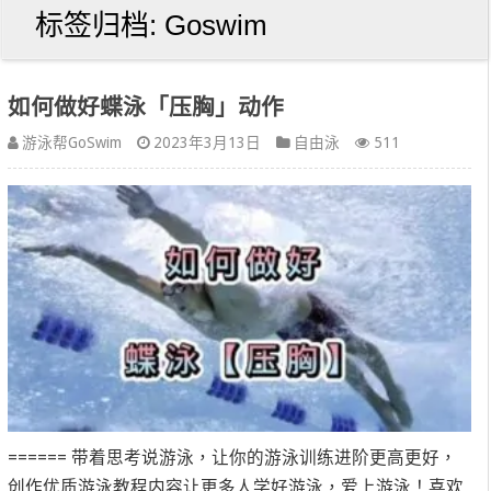
标签归档:
Goswim
如何做好蝶泳「压胸」动作
游泳帮GoSwim
2023年3月13日
自由泳
511
====== 带着思考说游泳，让你的游泳训练进阶更高更好，
创作优质游泳教程内容让更多人学好游泳，爱上游泳！喜欢