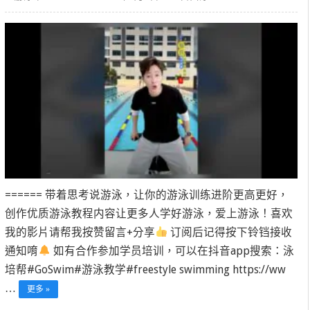
====== 带着思考说游泳，让你的游泳训练进阶更高更好，
创作优质游泳教程内容让更多人学好游泳，爱上游泳！喜欢
我的影片请帮我按赞留言+分享
订阅后记得按下铃铛接收
通知唷
如有合作参加学员培训，可以在抖音app搜索：泳
培帮#GoSwim#游泳教学#freestyle swimming https://ww
…
更多 »