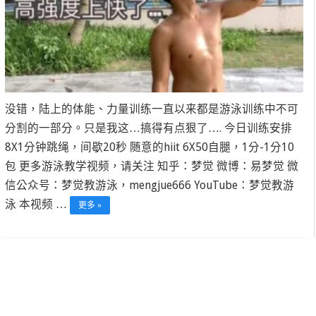
没错，陆上的体能、力量训练一直以来都是游泳训练中不可
分割的一部分。只是我这…搞得有点狠了…. 今日训练安排
8X1分钟跳绳，间歇20秒 随意的hiit 6X50自腿，1分-1分10
包 更多游泳教学视频，请关注 知乎：梦觉 微博：易梦觉 微
信公众号：梦觉教游泳，mengjue666 YouTube：梦觉教游
泳 本视频 …
更多 »