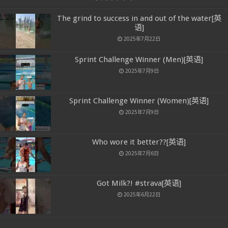
The grind to success in and out of the water[英
语]
2025年7月22日
Sprint Challenge Winner (Men)[英语]
2025年7月9日
Sprint Challenge Winner (Women)[英语]
2025年7月9日
Who wore it better??[英语]
2025年7月6日
Got Milk?! #strava[英语]
2025年6月22日