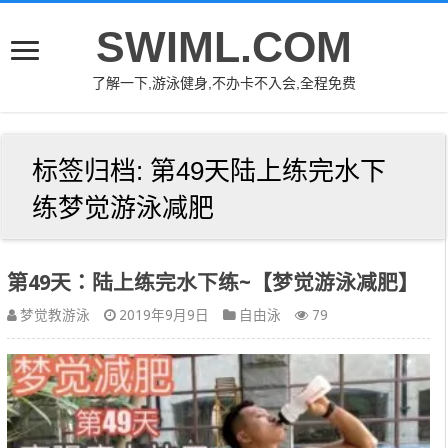
SWIML.COM
了解一下,游泳健身,不办卡不入会,全程免费
标签归档:
第49天陆上练完水下
练梦觉游泳减肥
第49天：陆上练完水下练~【梦觉游泳减肥】
梦觉教游泳
2019年9月9日
自由泳
79