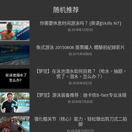
随机推荐
你需要休息时间游泳吗？ [英语][Skills NT]
2018年12月5日
魚式游泳 20150608 苗栗鐵人 體驗前紀錄影片
2015年6月8日
【梦觉】在泳池溺水如何自救？（呛水，抽筋，
慌了，溺水，怎么办？）
2020年6月2日
【梦觉】游泳装备推荐：迪卡侬B-fast专业泳镜
2020年7月20日
强化髋关节（核心）能力、轻松做出剪刀式二拍
脚
2018年10月27日