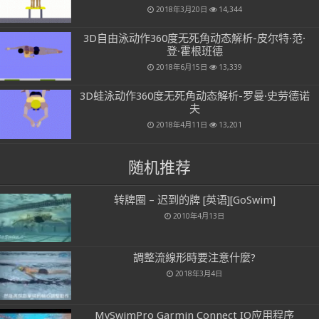
2018年3月20日
14,344
3D自由泳动作360度无死角动态解析-皮尔特·范·
登·霍根班德
2018年6月15日
13,339
3D蛙泳动作360度无死角动态解析-罗曼·史劳德诺
夫
2018年4月11日
13,201
随机推荐
转牌圈 – 迟到的牌 [英语][GoSwim]
2010年4月13日
調整流線形時要注意什麼?
2018年3月4日
MySwimPro Garmin Connect IQ应用程序