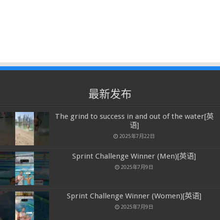
最新发布
The grind to success in and out of the water[英
语]
2025年7月22日
Sprint Challenge Winner (Men)[英语]
2025年7月9日
Sprint Challenge Winner (Women)[英语]
2025年7月9日