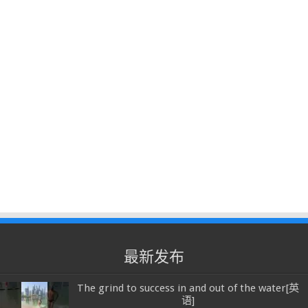
最新发布
The grind to success in and out of the water[英
语]