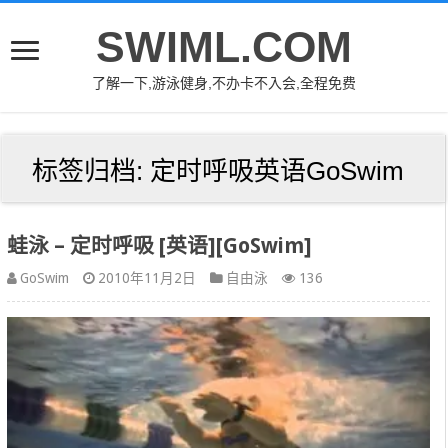
SWIML.COM
了解一下,游泳健身,不办卡不入会,全程免费
标签归档:
定时呼吸英语GoSwim
蛙泳 – 定时呼吸 [英语][GoSwim]
GoSwim
2010年11月2日
自由泳
136