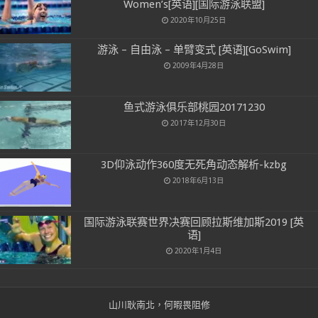
Women’s[英语][国际游泳联盟]
2020年10月25日
游泳 – 自由泳 – 单臂变式 [英语][GoSwim]
2009年4月28日
鱼式游泳俱乐部桃园20171230
2017年12月30日
3D仰泳动作360度无死角动态解析-kzbg
2018年6月13日
国际游泳联赛世界决赛回顾拉斯维加斯2019 [英
语]
2020年1月4日
山川耿南北，何暇畏阻修