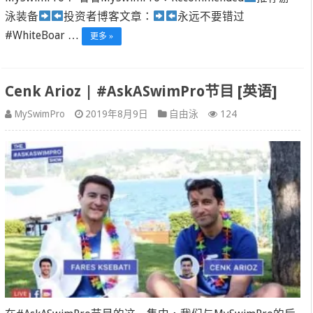
泳装备
投资者博客文章：
永远不要错过
#WhiteBoar …
更多 »
Cenk Arioz | #AskASwimPro节目 [英语]
MySwimPro
2019年8月9日
自由泳
124