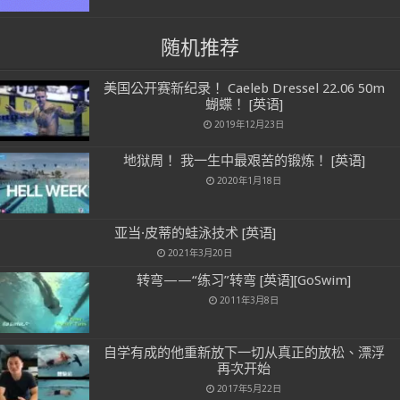
随机推荐
美国公开赛新纪录！ Caeleb Dressel 22.06 50m
蝴蝶！ [英语]
2019年12月23日
地狱周！ 我一生中最艰苦的锻炼！ [英语]
2020年1月18日
亚当·皮蒂的蛙泳技术 [英语]
2021年3月20日
转弯——“练习”转弯 [英语][GoSwim]
2011年3月8日
自学有成的他重新放下一切从真正的放松、漂浮
再次开始
2017年5月22日