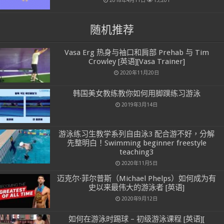
2018年4月11日
13,201
随机推荐
Vasa Erg 热身与袖口和肩部 Prehab 与 Tim
Crowley [英语][Vasa Trainer]
2020年11月20日
韩国美女教练教你如何用脚蹼练习游泳
2019年3月14日
游泳练习生教学系列自由泳3 配合游不好，分解
先整明白！Swimming beginner freestyle
teaching3
2020年11月5日
迈克尔·菲尔普斯（Michael Phelps）如何成为有
史以来最伟大的游泳者 [英语]
2020年9月12日
如何在游泳时踢球 – 初级游泳课程 [英语][