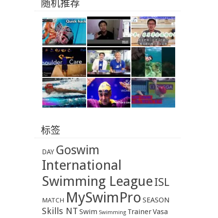
随机推荐
标签
Goswim
DAY
International
Swimming League
ISL
MySwimPro
SEASON
MATCH
Skills NT
Swim
Trainer
Vasa
Swimming