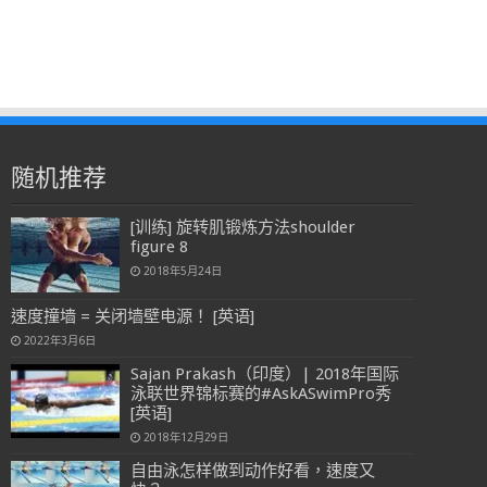
随机推荐
[训练] 旋转肌锻炼方法shoulder
figure 8
2018年5月24日
速度撞墙 = 关闭墙壁电源！ [英语]
2022年3月6日
Sajan Prakash（印度）| 2018年国际
泳联世界锦标赛的#AskASwimPro秀
[英语]
2018年12月29日
自由泳怎样做到动作好看，速度又