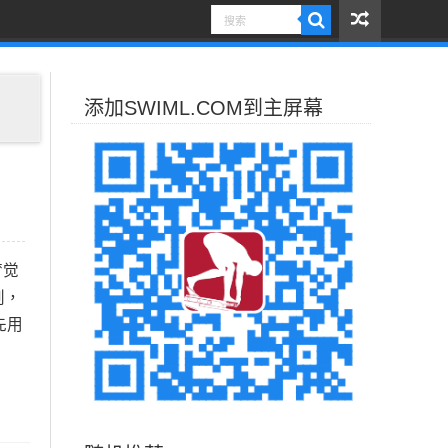
添加SWIML.COM到主屏幕
梦觉
创，
先用