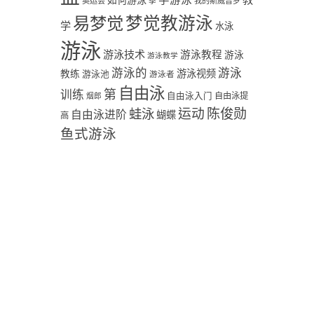
学游泳
教
如何游泳
奥运会
季
我的斯威普罗
易梦觉
梦觉教游泳
学
水泳
游泳
游泳技术
游泳教程
游泳
游泳教学
游泳
游泳的
教练
游泳视频
游泳池
游泳者
自由泳
第
训练
自由泳入门
自由泳提
烟郎
陈俊勋
蛙泳
运动
自由泳进阶
蝴蝶
高
鱼式游泳