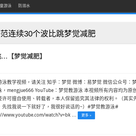
童游泳
防溺水
示范连续30个波比跳梦觉减肥
跳…【梦觉减肥】
游泳教学视频，请关注 知乎：梦觉 微博：易梦觉 微信公众号：
，mengjue666 YouTube：梦觉教游泳 本视频所有内容均为原
经许可擅自使用、转载者，本人保留追究其法律的权利。（其实
，先找我说一下就好了，我很好说话的~）#梦觉教游泳#
s://www.youtube.com/watch?v=bk …
更多 »