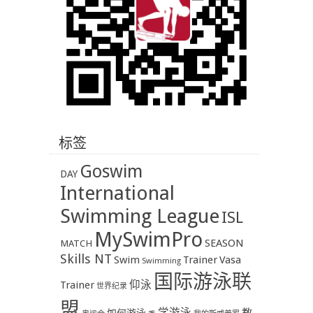
标签
Goswim
DAY
International
Swimming League
ISL
MySwimPro
SEASON
MATCH
Skills NT
Swim
Trainer
Vasa
Swimming
国际游泳联
Trainer
仰泳
世界纪录
盟