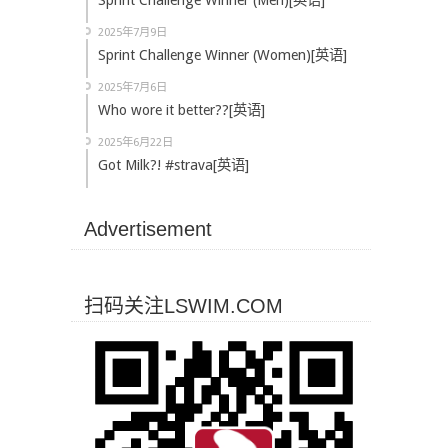
Sprint Challenge Winner (Men)[英语]
2025年7月9日
Sprint Challenge Winner (Women)[英语]
2025年7月6日
Who wore it better??[英语]
2025年6月22日
Got Milk?! #strava[英语]
Advertisement
扫码关注LSWIM.COM