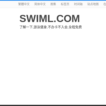
繁體中文
简体中文
图集
标签页
时间轴
站点地图
SWIML.COM
了解一下,游泳健身,不办卡不入会,全程免费