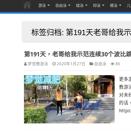
游泳
自由泳
蛙泳
仰泳
蝶泳
儿
标签归档:
第191天老哥给我
第191天，老哥给我示范连续30个波比
梦觉教游泳
2020年1月27日
自由泳
86
更多
教游泳
对未
的话
http