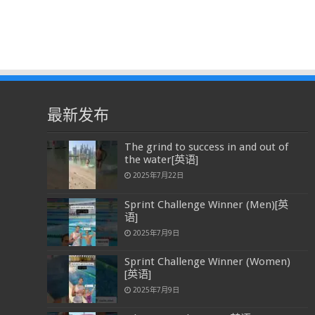
最新发布
The grind to success in and out of
the water[英语]
2025年7月22日
Sprint Challenge Winner (Men)[英
语]
2025年7月9日
Sprint Challenge Winner (Women)
[英语]
2025年7月9日