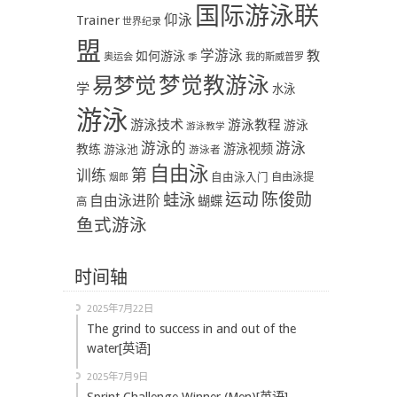
国际游泳联
Trainer
仰泳
世界纪录
盟
学游泳
教
如何游泳
奥运会
季
我的斯威普罗
易梦觉
梦觉教游泳
学
水泳
游泳
游泳技术
游泳教程
游泳
游泳教学
游泳
游泳的
教练
游泳视频
游泳池
游泳者
自由泳
第
训练
自由泳入门
自由泳提
烟郎
陈俊勋
蛙泳
运动
自由泳进阶
蝴蝶
高
鱼式游泳
时间轴
2025年7月22日
The grind to success in and out of the
water[英语]
2025年7月9日