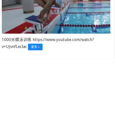
1000米蝶泳训练 https://www.youtube.com/watch?
v=UJvnfLecIac
更多 »