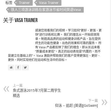
标签
Trainer
Vasa Trainer
铁人三项游泳训练在家游泳节省时间英语Vasa
关于 Vasa Trainer
感谢您观看我们的视频，学习如何“更好、更强、更
快”进行训练和比赛。 我们的理念从一开始就很简
单。制造高品质的运动和健身训练产品，旨在提供
终生的功能性健身、出色的效果和可靠的服务。 所
有 Vasa 产品都反映了我们的理念，即从长远来看
“质量成本更低”，真正的运动表现是“内置的，而不
是建立在基础上的”。 Vasa 激励并帮助我们的客户变得更强壮、更好、
更快，同时实现他们在运动和生活中的目标。
上一篇
鱼式游泳2015年7月第二周学生
精选
下一篇
仰泳 – 追赶 [英语][GoSwim]