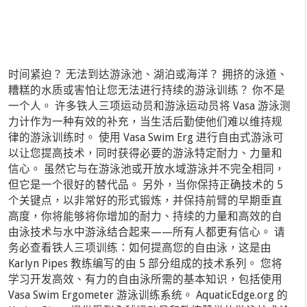
时间紧迫？ 无法到达游泳池、湖泊或海洋？ 拥挤的泳道、
糟糕的水质或害怕让您无法进行持续的游泳训练？ 你不是
一个人。 许多铁人三项运动员和游泳运动员将 Vasa 游泳测
力计作为一种有效的补充，当生活后勤使他们难以维持规
律的游泳训练时。 使用 Vasa Swim Erg 进行自由式游泳可
以让您提高技术，同时获得必要的游泳特定耐力、力量和
信心。 虽然它与在游泳池或开放水域游泳并不完全相同，
但它是一个很好的替代品。 另外，当你保持正确技术的 5
个关键点，以非常好的形式锻炼，并保持前臂的早期垂直
高度，你将能够将你增加的耐力、持续的力量和高效的自
由泳技术与水中游泳结合起来——所有人都更有信心。 请
务必查看铁人三项训练：如何提高您的自由泳，这是由
Karlyn Pipes 教练编写的由 5 部分组成的技术系列。 您将
学习开发高效、有力的自由泳所需的基本知识，包括使用
Vasa Swim Ergometer 游泳训练系统。 AquaticEdge.org 的