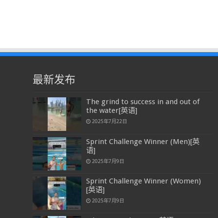
最新发布
The grind to success in and out of
the water[英语]
2025年7月22日
Sprint Challenge Winner (Men)[英
语]
2025年7月9日
Sprint Challenge Winner (Women)
[英语]
2025年7月9日