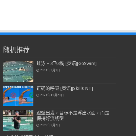
随机推荐
蛙泳 – 3飞3胸 [英语][GoSwim]
2011年3月1日
正确的呼吸 [英语][Skills NT]
2021年11月20日
蹬壁出发，目标不是浮出水面，而是
保持好流线型
2019年2月2日