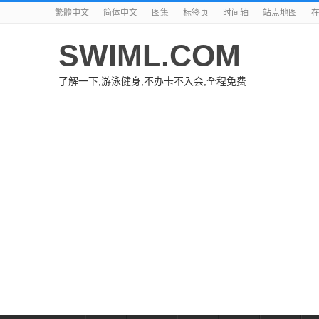
繁體中文
简体中文
图集
标签页
时间轴
站点地图
SWIML.COM
了解一下,游泳健身,不办卡不入会,全程免费