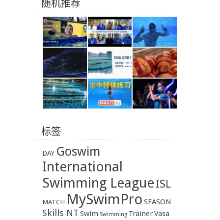
随机推荐
标签
Goswim
DAY
International
Swimming League
ISL
MySwimPro
SEASON
MATCH
Skills NT
Swim
Trainer
Vasa
Swimming