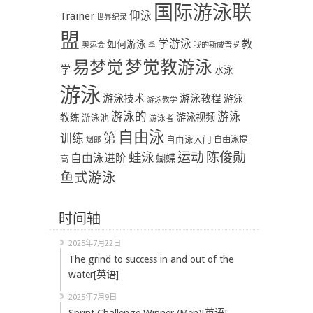
国际游泳联
Trainer
仰泳
世界纪录
盟
学游泳
教
如何游泳
奥运会
季
我的斯威普罗
易梦觉
梦觉教游泳
学
水泳
游泳
游泳技术
游泳教程
游泳
游泳教学
游泳
游泳的
教练
游泳视频
游泳池
游泳者
自由泳
第
训练
自由泳入门
自由泳提
烟郎
陈俊勋
蛙泳
运动
自由泳进阶
蝴蝶
高
鱼式游泳
时间轴
2025年7月22日
The grind to success in and out of the
water[英语]
2025年7月9日