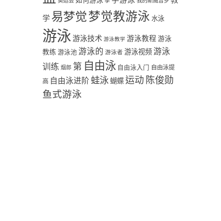
学游泳
教
如何游泳
奥运会
季
我的斯威普罗
易梦觉
梦觉教游泳
学
水泳
游泳
游泳技术
游泳教程
游泳
游泳教学
游泳
游泳的
教练
游泳视频
游泳池
游泳者
自由泳
第
训练
自由泳入门
自由泳提
烟郎
陈俊勋
蛙泳
运动
自由泳进阶
蝴蝶
高
鱼式游泳