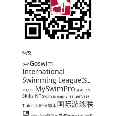
标签
Goswim
DAY
International
Swimming League
ISL
MySwimPro
SEASON
MATCH
Skills NT
Swim
Trainer
Vasa
Swimming
国际游泳联
Trainer
仰泳
世界纪录
盟