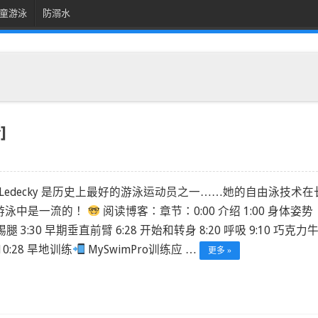
童游泳
防溺水
]
ie Ledecky 是历史上最好的游泳运动员之一……她的自由泳技术在
游泳中是一流的！
阅读博客：章节：0:00 介绍 1:00 身体姿势
0 踢腿 3:30 早期垂直前臂 6:28 开始和转身 8:20 呼吸 9:10 巧克力
10:28 旱地训练
MySwimPro训练应 …
更多 »