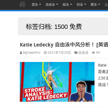
游泳
自由泳
蛙泳
仰泳
蝶泳
儿
标签归档:
1500 免费
Katie Ledecky 自由泳中风分析！ [英语
MySwimPro
2021年7月29日
自由泳
99
Kat
距离
2:3
挑战 