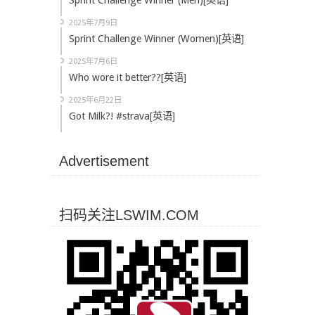
Sprint Challenge Winner (Men)[英语]
2025年7月9日
Sprint Challenge Winner (Women)[英语]
2025年7月6日
Who wore it better??[英语]
2025年6月22日
Got Milk?! #strava[英语]
Advertisement
扫码关注LSWIM.COM