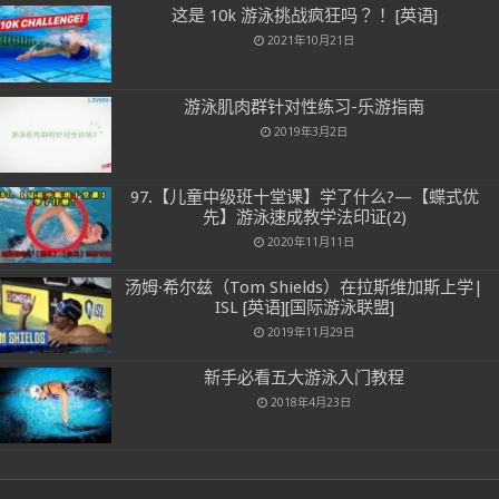
这是 10k 游泳挑战疯狂吗？！ [英语]
2021年10月21日
游泳肌肉群针对性练习-乐游指南
2019年3月2日
97.【儿童中级班十堂课】学了什么?—【蝶式优
先】游泳速成教学法印证(2)
2020年11月11日
汤姆·希尔兹（Tom Shields）在拉斯维加斯上学|
ISL [英语][国际游泳联盟]
2019年11月29日
新手必看五大游泳入门教程
2018年4月23日