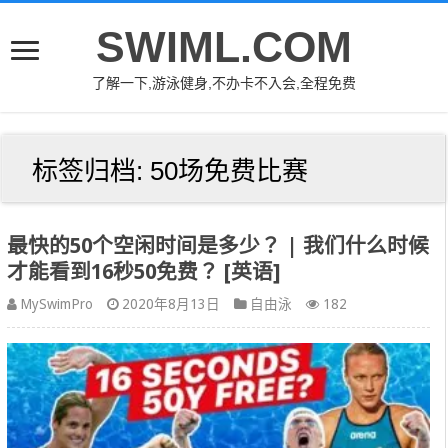
SWIML.COM
了解一下,游泳健身,不办卡不入会,全程免费
标签归档:
50场免费比赛
最快的50个空闲时间是多少？ | 我们什么时候
才能看到16秒50免费？ [英语]
MySwimPro
2020年8月13日
自由泳
182