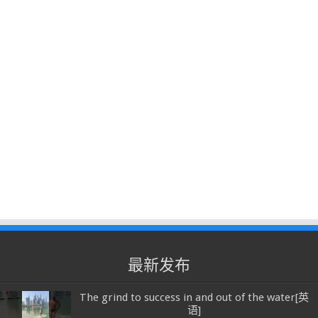
最新发布
The grind to success in and out of the water[英
语]