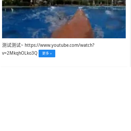
测试测试~ https://www.youtube.com/watch?
v=2MkqhOLko3Q
更多 »