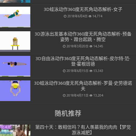
3D蛙泳动作360度无死角动态解析-女子
2018年6月4日
14,774
3D游泳出发基本动作360度无死角动态解析-预备
姿势、蹬台起跳、腾空
2018年3月20日
14,345
3D自由泳动作360度无死角动态解析-皮尔特·范·
登·霍根班德
2018年6月15日
13,343
3D蛙泳动作360度无死角动态解析-罗曼·史劳德诺
夫
2018年4月11日
13,204
随机推荐
第四十天：敢相信吗？有人羡慕我的肉肉【梦觉
游泳减肥】