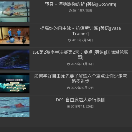
转身 – 海豚踢你的背 [英语][GoSwim]
2011年7月5日
提高你的自由泳 – 抗疲劳训练 [英语][Vasa
Trainer]
2010年2月24日
ISL第2赛季半决赛第2天：要点 [英语][国际游泳联
盟]
2020年11月16日
如何学好自由泳先要了解这六个重点让你少走弯
路多进步
2022年10月12日
D09-自由泳超人滑行换侧
2018年11月26日