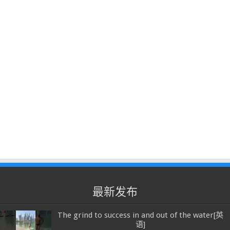
最新发布
The grind to success in and out of the water[英
语]