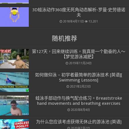
3D蛙泳动作360度无死角动态解析-罗曼·史劳德诺
夫
2018年4月11日
13,201
随机推荐
第127天，回来继续训练，我真是一个勤奋的人～
【梦觉游泳减肥】
2019年11月24日
如何做仰泳 – 初学者最简单的游泳技术 [英语][
Swimming Lessons]
2021年2月23日
蛙泳手部动作与换气配合练习。Breaststroke
hand movements and breathing exercises
2020年8月4日
为什么您应该考虑获得无休止的游泳池 [英语]
2020年7月2日