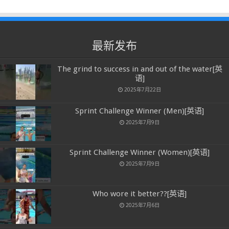
最新发布
The grind to success in and out of the water[英
语]
2025年7月22日
Sprint Challenge Winner (Men)[英语]
2025年7月9日
Sprint Challenge Winner (Women)[英语]
2025年7月9日
Who wore it better??[英语]
2025年7月6日