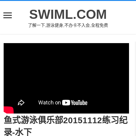
SWIML.COM
了解一下,游泳健身,不办卡不入会,全程免费
鱼式游泳俱乐部20151112练习纪
录-水下