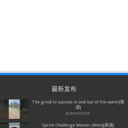
最新发布
The grind to success in and out of the water[英
语]
2025年7月22日
Sprint Challenge Winner (Men)[英语]