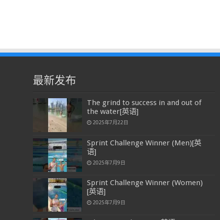
最新发布
The grind to success in and out of
the water[英语]
2025年7月22日
Sprint Challenge Winner (Men)[英
语]
2025年7月9日
Sprint Challenge Winner (Women)
[英语]
2025年7月9日