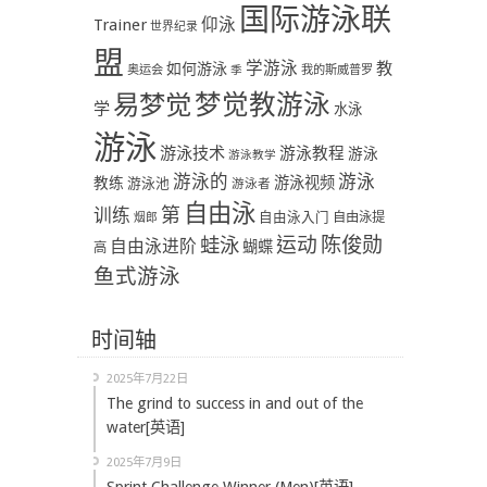
国际游泳联
Trainer
仰泳
世界纪录
盟
学游泳
教
如何游泳
奥运会
季
我的斯威普罗
易梦觉
梦觉教游泳
学
水泳
游泳
游泳技术
游泳教程
游泳
游泳教学
游泳
游泳的
教练
游泳视频
游泳池
游泳者
自由泳
第
训练
自由泳入门
自由泳提
烟郎
陈俊勋
蛙泳
运动
自由泳进阶
蝴蝶
高
鱼式游泳
时间轴
2025年7月22日
The grind to success in and out of the
water[英语]
2025年7月9日