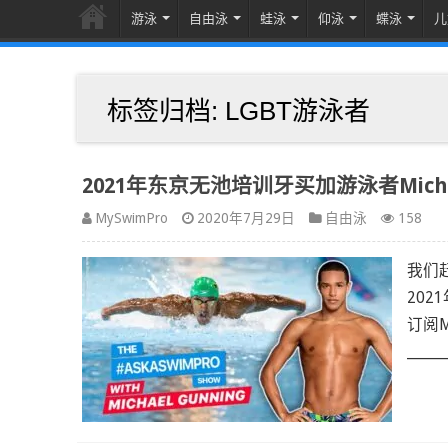
游泳
自由泳
蛙泳
仰泳
蝶泳
儿
标签归档:
LGBT游泳者
2021年东京无池培训牙买加游泳者Michael
MySwimPro
2020年7月29日
自由泳
158
我们赶
20
订阅M
______