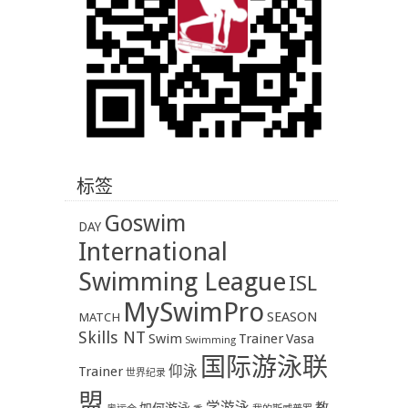
标签
Goswim
DAY
International
Swimming League
ISL
MySwimPro
SEASON
MATCH
Skills NT
Swim
Trainer
Vasa
Swimming
国际游泳联
Trainer
仰泳
世界纪录
盟