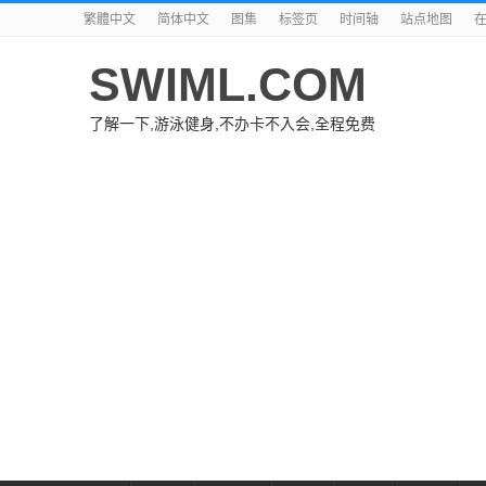
繁體中文
简体中文
图集
标签页
时间轴
站点地图
SWIML.COM
了解一下,游泳健身,不办卡不入会,全程免费