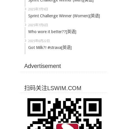
Sprint Challenge Winner (Men)[英语]
2025年7月9日
Sprint Challenge Winner (Women)[英语]
2025年7月6日
Who wore it better??[英语]
2025年6月22日
Got Milk?! #strava[英语]
Advertisement
扫码关注LSWIM.COM