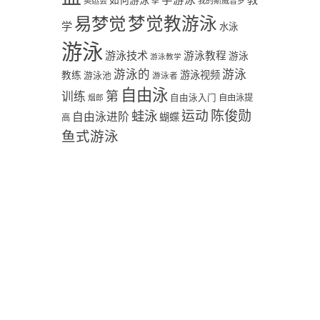
学游泳
教
如何游泳
奥运会
季
我的斯威普罗
易梦觉
梦觉教游泳
学
水泳
游泳
游泳技术
游泳教程
游泳
游泳教学
游泳
游泳的
教练
游泳视频
游泳池
游泳者
自由泳
第
训练
自由泳入门
自由泳提
烟郎
陈俊勋
蛙泳
运动
自由泳进阶
蝴蝶
高
鱼式游泳