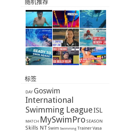
随机推荐
标签
Goswim
DAY
International
Swimming League
ISL
MySwimPro
SEASON
MATCH
Skills NT
Swim
Trainer
Vasa
Swimming