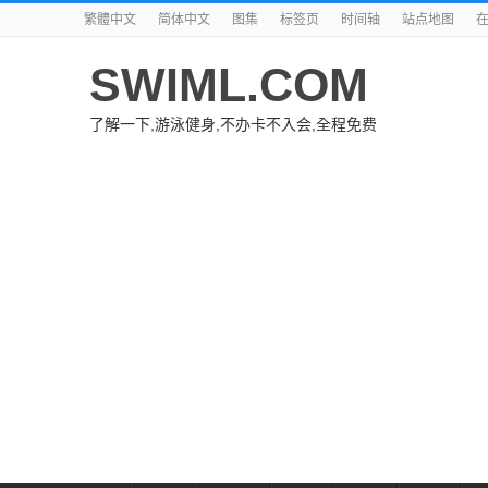
繁體中文
简体中文
图集
标签页
时间轴
站点地图
SWIML.COM
了解一下,游泳健身,不办卡不入会,全程免费