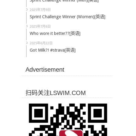
Sprint Challenge Winner (Men)[英语]
2025年7月9日
Sprint Challenge Winner (Women)[英语]
2025年7月6日
Who wore it better??[英语]
2025年6月22日
Got Milk?! #strava[英语]
Advertisement
扫码关注LSWIM.COM