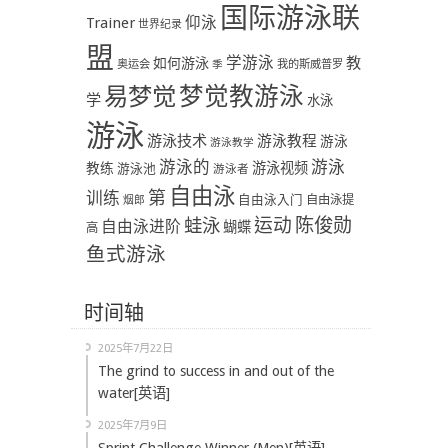
国际游泳联
Trainer
仰泳
世界纪录
盟
学游泳
教
如何游泳
奥运会
季
我的斯威普罗
易梦觉
梦觉教游泳
学
水泳
游泳
游泳技术
游泳教程
游泳
游泳教学
游泳
游泳的
教练
游泳视频
游泳池
游泳者
自由泳
第
训练
自由泳入门
自由泳提
烟郎
陈俊勋
蛙泳
运动
自由泳进阶
蝴蝶
高
鱼式游泳
时间轴
2025年7月22日
The grind to success in and out of the
water[英语]
2025年7月9日