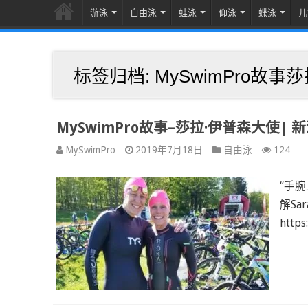
游泳
自由泳
蛙泳
仰泳
蝶泳
儿
标签归档:
MySwimPro故
MySwimPro故事–莎拉·伊普森大使| 
MySwimPro
2019年7月18日
自由泳
124
“手
解Sa
http