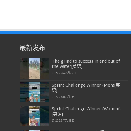
最新发布
The grind to success in and out of
the water[英语]
2025年7月22日
Sprint Challenge Winner (Men)[英
语]
2025年7月9日
Sprint Challenge Winner (Women)
[英语]
2025年7月9日