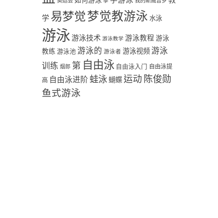
学游泳
教
如何游泳
奥运会
季
我的斯威普罗
易梦觉
梦觉教游泳
学
水泳
游泳
游泳技术
游泳教程
游泳
游泳教学
游泳
游泳的
教练
游泳视频
游泳池
游泳者
自由泳
第
训练
自由泳入门
自由泳提
烟郎
陈俊勋
蛙泳
运动
自由泳进阶
蝴蝶
高
鱼式游泳