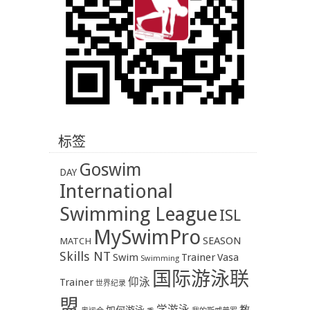
标签
Goswim
DAY
International
Swimming League
ISL
MySwimPro
SEASON
MATCH
Skills NT
Swim
Trainer
Vasa
Swimming
国际游泳联
Trainer
仰泳
世界纪录
盟