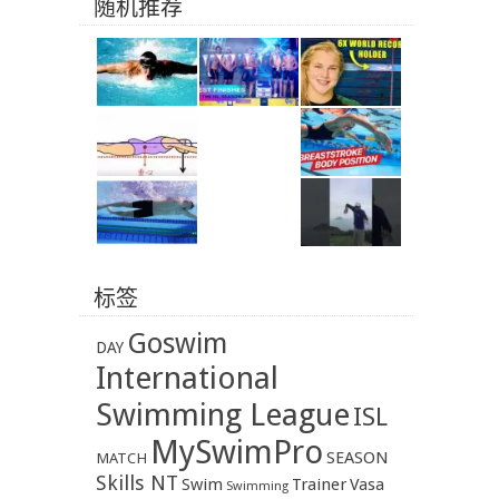
随机推荐
标签
Goswim
DAY
International
Swimming League
ISL
MySwimPro
SEASON
MATCH
Skills NT
Swim
Trainer
Vasa
Swimming