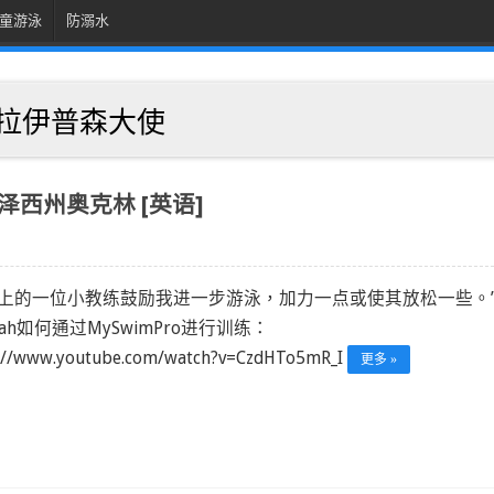
童游泳
防溺水
事莎拉伊普森大使
新泽西州奥克林 [英语]
腕上的一位小教练鼓励我进一步游泳，加力一点或使其放松一些。”
rah如何通过MySwimPro进行训练：
s://www.youtube.com/watch?v=CzdHTo5mR_I
更多 »