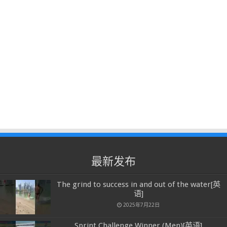
最新发布
The grind to success in and out of the water[英
语]
2025年7月22日
Sprint Challenge Winner (Men)[英语]