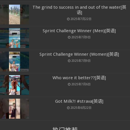
The grind to success in and out of the water[英
语]
2025年7月22日
Sprint Challenge Winner (Men)[英语]
2025年7月9日
Sprint Challenge Winner (Women)[英语]
2025年7月9日
Who wore it better??[英语]
2025年7月6日
Got Milk?! #strava[英语]
2025年6月22日