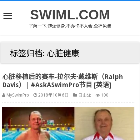
SWIML.COM
了解一下,游泳健身,不办卡不入会,全程免费
标签归档:
心脏健康
心脏移植后的赛车-拉尔夫·戴维斯（Ralph
Davis）| #AskASwimPro节目 [英语]
MySwimPro
2018年10月6日
自由泳
100