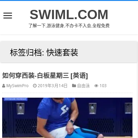
SWIML.COM
了解一下,游泳健身,不办卡不入会,全程免费
标签归档:
快速套装
如何穿西装-白板星期三 [英语]
MySwimPro
2019年3月14日
自由泳
103