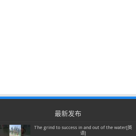
最新发布
The grind to success in and out of the water[英
语]