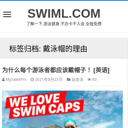
SWIML.COM
了解一下,游泳健身,不办卡不入会,全程免费
标签归档:
戴泳帽的理由
为什么每个游泳者都应该戴帽子！ [英语]
MySwimPro
2021年8月23日
自由泳
83