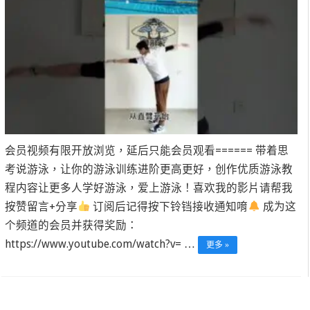
会员视频有限开放浏览，延后只能会员观看====== 带着思
考说游泳，让你的游泳训练进阶更高更好，创作优质游泳教
程内容让更多人学好游泳，爱上游泳！喜欢我的影片请帮我
按赞留言+分享
订阅后记得按下铃铛接收通知唷
成为这
个频道的会员并获得奖励：
https://www.youtube.com/watch?v= …
更多 »