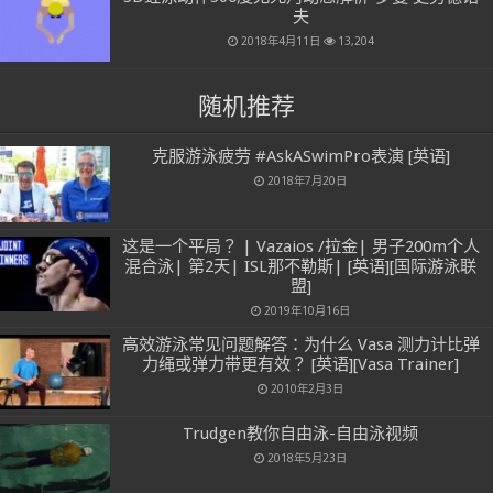
夫
2018年4月11日
13,204
随机推荐
克服游泳疲劳 #AskASwimPro表演 [英语]
2018年7月20日
这是一个平局？ | Vazaios /拉金| 男子200m个人
混合泳| 第2天| ISL那不勒斯| [英语][国际游泳联
盟]
2019年10月16日
高效游泳常见问题解答：为什么 Vasa 测力计比弹
力绳或弹力带更有效？ [英语][Vasa Trainer]
2010年2月3日
Trudgen教你自由泳-自由泳视频
2018年5月23日