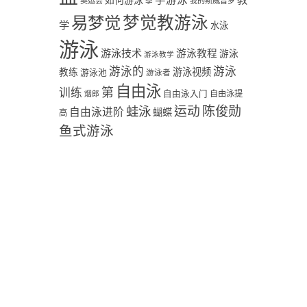
学游泳
教
如何游泳
奥运会
季
我的斯威普罗
易梦觉
梦觉教游泳
学
水泳
游泳
游泳技术
游泳教程
游泳
游泳教学
游泳
游泳的
教练
游泳视频
游泳池
游泳者
自由泳
第
训练
自由泳入门
自由泳提
烟郎
陈俊勋
蛙泳
运动
自由泳进阶
蝴蝶
高
鱼式游泳