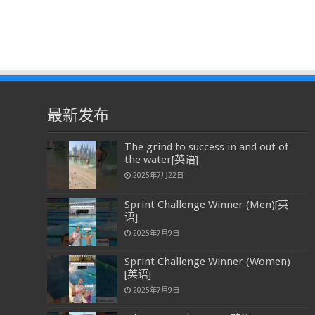
最新发布
The grind to success in and out of
the water[英语]
2025年7月22日
Sprint Challenge Winner (Men)[英
语]
2025年7月9日
Sprint Challenge Winner (Women)
[英语]
2025年7月9日