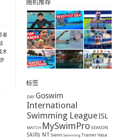
随机推荐
些患者
法
或术
在步
标签
Goswim
DAY
International
Swimming League
ISL
MySwimPro
SEASON
MATCH
Skills NT
Swim
Trainer
Vasa
Swimming