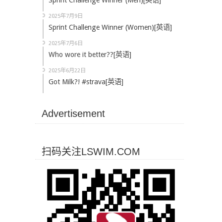
Sprint Challenge Winner (Men)[英语]
2025年7月9日
Sprint Challenge Winner (Women)[英语]
2025年7月6日
Who wore it better??[英语]
2025年6月22日
Got Milk?! #strava[英语]
Advertisement
扫码关注LSWIM.COM