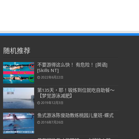
随机推荐
不要游得这么快！ 有危险！ [英语]
[Skills NT]
2022年6月22日
第135天，耶！锻炼到位就吃自助餐～
【梦觉游泳减肥】
2019年12月3日
鱼式游泳陈俊勋教练桃园儿童班-蝶式
2016年7月26日