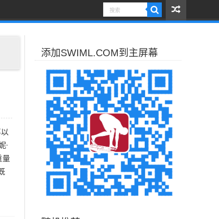
添加SWIML.COM到主屏幕
部以
妮·
重量
既