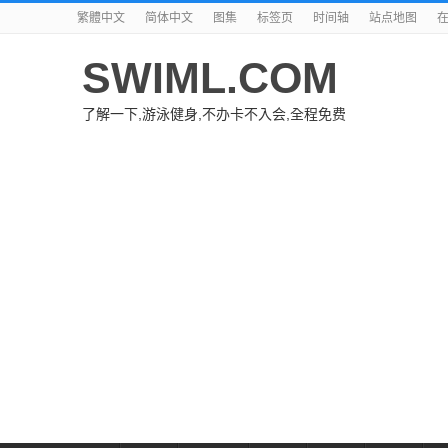
繁體中文
简体中文
图集
标签页
时间轴
站点地图
SWIML.COM
了解一下,游泳健身,不办卡不入会,全程免费