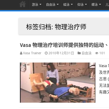
游泳
自由泳
蛙泳
仰泳
蝶泳
儿
标签归档:
物理治疗师
Vasa 物理治疗培训师提供独特的运动、乐趣和
Vasa Trainer
2010年12月31日
自由泳
101
Vas
及世
古恩 
无法复
有趣