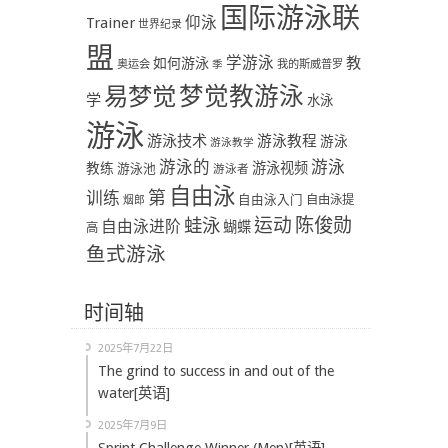
国际游泳联
Trainer
仰泳
世界纪录
盟
学游泳
教
如何游泳
奥运会
季
我的斯威普罗
易梦觉
梦觉教游泳
学
水泳
游泳
游泳技术
游泳教程
游泳
游泳教学
游泳
游泳的
教练
游泳视频
游泳池
游泳者
自由泳
第
训练
自由泳入门
自由泳提
烟郎
陈俊勋
蛙泳
运动
自由泳进阶
蝴蝶
高
鱼式游泳
时间轴
2025年7月22日
The grind to success in and out of the
water[英语]
2025年7月9日