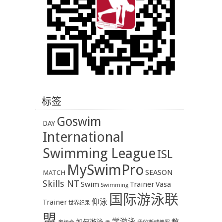
标签
Goswim
DAY
International
Swimming League
ISL
MySwimPro
SEASON
MATCH
Skills NT
Swim
Trainer
Vasa
Swimming
国际游泳联
Trainer
仰泳
世界纪录
盟