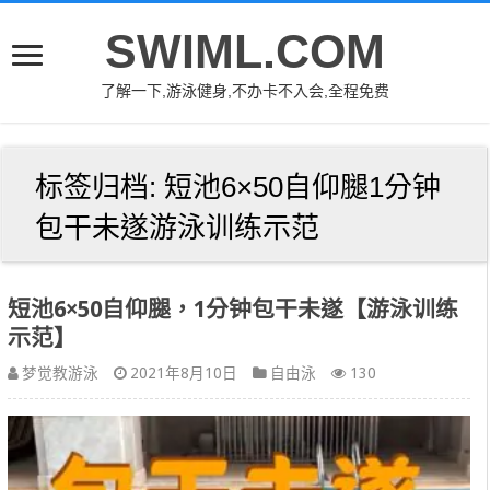
SWIML.COM
了解一下,游泳健身,不办卡不入会,全程免费
标签归档:
短池6×50自仰腿1分钟
包干未遂游泳训练示范
短池6×50自仰腿，1分钟包干未遂【游泳训练
示范】
梦觉教游泳
2021年8月10日
自由泳
130