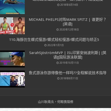
2018年6月14日
MICHAEL PHELPS对阵MARK SPITZ | 谁更好？
[英语]
2020年12月18日
110.海豚仿生蝶式慢游/蝶式轻松慢游/蝶式问题与矫正5
2022年1月1日
SarahSjöströmMVP | ISL印第安纳波利斯| [英
语][国际游泳联盟]
2019年10月11日
鱼式游泳你游得像他一样吗??全程解说技术指导
2018年8月11日
山川耿南北，何暇畏阻修