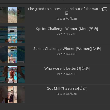
The grind to success in and out of the water[英
语]
2025年7月22日
Sprint Challenge Winner (Men)[英语]
2025年7月9日
Sprint Challenge Winner (Women)[英语]
2025年7月9日
Who wore it better??[英语]
2025年7月6日
Got Milk?! #strava[英语]
2025年6月22日