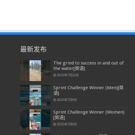
最新发布
The grind to success in and out of
the water[英语]
2025年7月22日
Sprint Challenge Winner (Men)[英
语]
2025年7月9日
Sprint Challenge Winner (Women)
[英语]
2025年7月9日