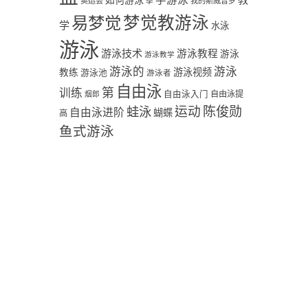
学游泳
教
如何游泳
奥运会
季
我的斯威普罗
易梦觉
梦觉教游泳
学
水泳
游泳
游泳技术
游泳教程
游泳
游泳教学
游泳
游泳的
教练
游泳视频
游泳池
游泳者
自由泳
第
训练
自由泳入门
自由泳提
烟郎
陈俊勋
蛙泳
运动
自由泳进阶
蝴蝶
高
鱼式游泳