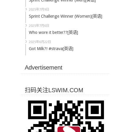
Sprint Challenge Winner (Men)[英语]
2025年7月9日
Sprint Challenge Winner (Women)[英语]
2025年7月6日
Who wore it better??[英语]
2025年6月22日
Got Milk?! #strava[英语]
Advertisement
扫码关注LSWIM.COM