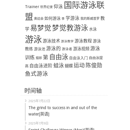
国际游泳联
Trainer
仰泳
世界纪录
盟
学游泳
教
如何游泳
奥运会
季
我的斯威普罗
易梦觉
梦觉教游泳
学
水泳
游泳
游泳技术
游泳教程
游泳
游泳教学
游泳
游泳的
教练
游泳视频
游泳池
游泳者
自由泳
第
训练
自由泳入门
自由泳提
烟郎
陈俊勋
蛙泳
运动
自由泳进阶
蝴蝶
高
鱼式游泳
时间轴
2025年7月22日
The grind to success in and out of the
water[英语]
2025年7月9日