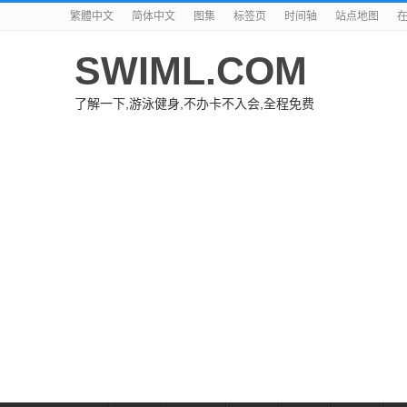
繁體中文
简体中文
图集
标签页
时间轴
站点地图
SWIML.COM
了解一下,游泳健身,不办卡不入会,全程免费