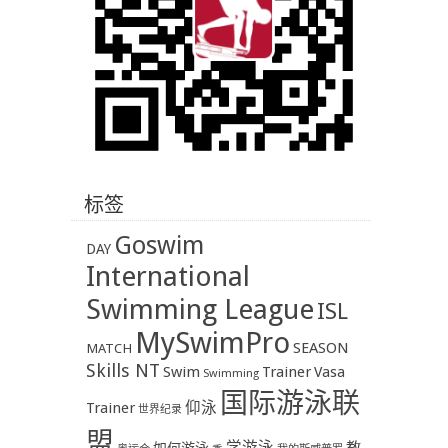
标签
Goswim
DAY
International
Swimming League
ISL
MySwimPro
SEASON
MATCH
Skills NT
Swim
Trainer
Vasa
Swimming
国际游泳联
Trainer
仰泳
世界纪录
盟