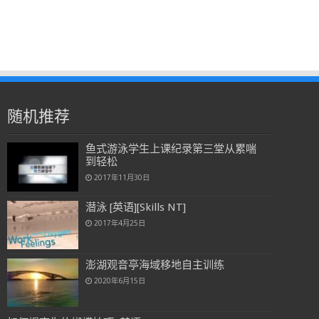
随机推荐
鱼式游泳学生上课纪录第三堂从累喘
到轻松
2017年11月30日
潜泳 [英语][Skills NT]
2017年4月25日
澎湖观音亭海域移地自主训练
2020年6月15日