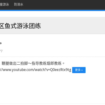
童游泳
防溺水
部地区鱼式游泳团练
。
77
：鞭腿做出二拍脚～指导教练烟郎教练。
://www.youtube.com/watch?v=Q0eezRtx9tg
更多 »