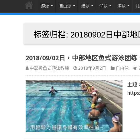
游泳
自由泳
蛙泳
仰泳
蝶泳
儿
标签归档:
20180902日中
2018/09/02日，中部地区鱼式游泳团练
中彰投魚式游泳教練
2018年9月2日
自由泳
主题
https