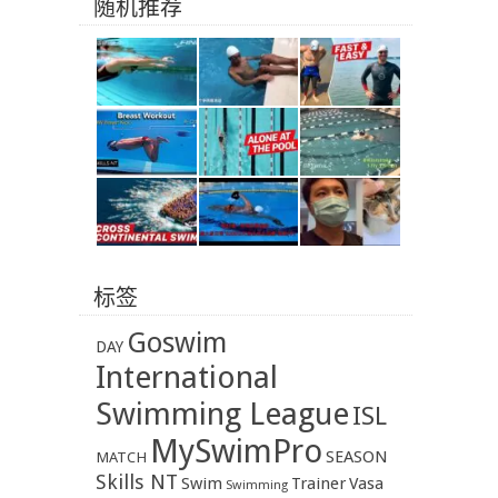
随机推荐
标签
Goswim
DAY
International
Swimming League
ISL
MySwimPro
SEASON
MATCH
Skills NT
Swim
Trainer
Vasa
Swimming