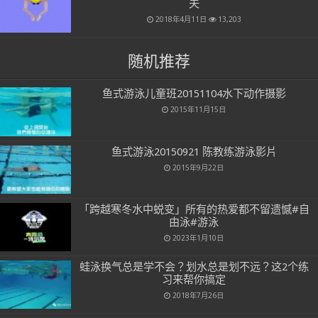
夫
2018年4月11日
13,203
随机推荐
鱼式游泳儿童班20151104水下动作摄影
2015年11月15日
鱼式游泳20150921 陈教练游泳影片
2015年9月22日
「跨越寒冬水中蜕变」所有的热爱都不留遗憾#自
由泳#游泳
2023年1月10日
蛙泳换气总是学不会？划水总是划不远？这2个练
习来帮你搞定
2018年7月26日