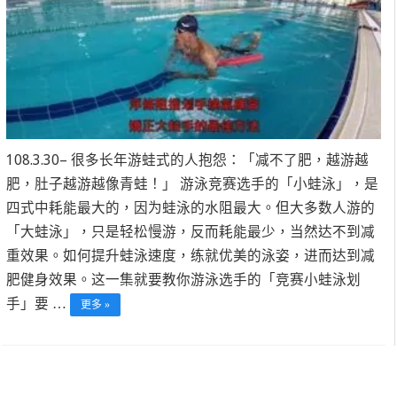
108.3.30– 很多长年游蛙式的人抱怨：「减不了肥，越游越
肥，肚子越游越像青蛙！」 游泳竞赛选手的「小蛙泳」，是
四式中耗能最大的，因为蛙泳的水阻最大。但大多数人游的
「大蛙泳」，只是轻松慢游，反而耗能最少，当然达不到减
重效果。如何提升蛙泳速度，练就优美的泳姿，进而达到减
肥健身效果。这一集就要教你游泳选手的「竞赛小蛙泳划
手」要 …
更多 »