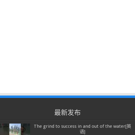
最新发布
The grind to success in and out of the water[英
语]