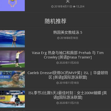
夫
2018年4月11日
13,204
随机推荐
韩国美女教蛙泳 5
2018年8月18日
Vasa Erg 热身与袖口和肩部 Prehab 与 Tim
Crowley [英语][Vasa Trainer]
2020年11月20日
Caeleb Dressel获得DC的MVP奖| ISL | 华盛顿特
区 [英语][国际游泳联盟]
2019年11月18日
ISL季节2比赛5天2最佳时刻：女士200M蝴蝶 [英
语][国际游泳联盟]
2020年11月21日