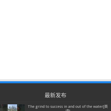
最新发布
The grind to success in and out of the water[英
语]