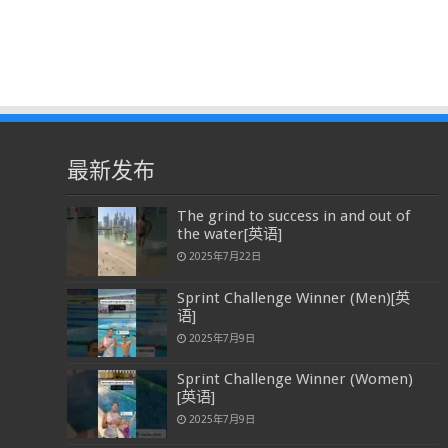
最新发布
The grind to success in and out of
the water[英语]
2025年7月22日
Sprint Challenge Winner (Men)[英
语]
2025年7月9日
Sprint Challenge Winner (Women)
[英语]
2025年7月9日