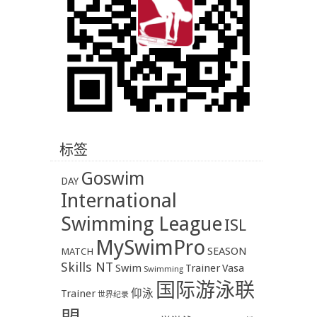
标签
Goswim
DAY
International
Swimming League
ISL
MySwimPro
SEASON
MATCH
Skills NT
Swim
Trainer
Vasa
Swimming
国际游泳联
Trainer
仰泳
世界纪录