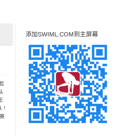
添加SWIML.COM到主屏幕
起
队
王
队！
赛