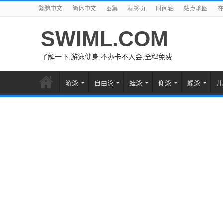
繁體中文
简体中文
图集
标签页
时间轴
站点地图
SWIML.COM
了解一下,游泳健身,不办卡不入会,全程免费
游泳
自由泳
蛙泳
仰泳
蝶泳
儿