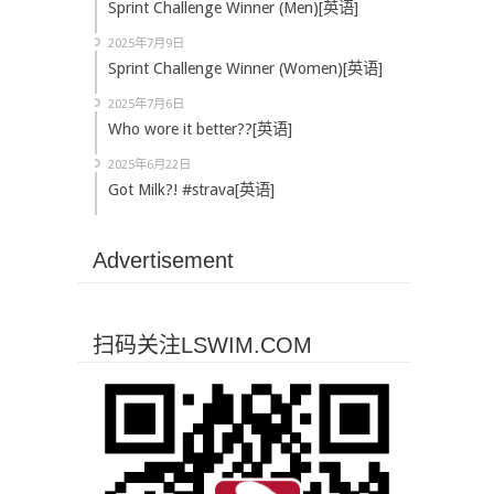
Sprint Challenge Winner (Men)[英语]
2025年7月9日
Sprint Challenge Winner (Women)[英语]
2025年7月6日
Who wore it better??[英语]
2025年6月22日
Got Milk?! #strava[英语]
Advertisement
扫码关注LSWIM.COM