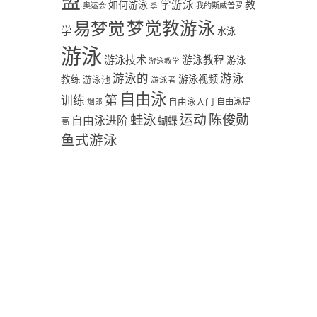
盟
学游泳
教
如何游泳
奥运会
季
我的斯威普罗
易梦觉
梦觉教游泳
学
水泳
游泳
游泳技术
游泳教程
游泳
游泳教学
游泳
游泳的
教练
游泳视频
游泳池
游泳者
自由泳
第
训练
自由泳入门
自由泳提
烟郎
陈俊勋
蛙泳
运动
自由泳进阶
蝴蝶
高
鱼式游泳