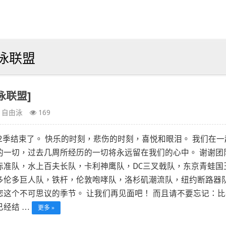
泳联盟
游泳联盟]
自由泳
169
L第2季结束了。 快乐的时刻，悲伤的时刻，喜悦和眼泪。 我们在一
的一切，过去几周所经历的一切将永远留在我们的心中。 谢谢团
标准队，水上百夫长队，卡利神鹰队，DC三叉戟队，东京青蛙国
多伦多巨人队，铁杆，伦敦咆哮队，洛杉矶潮流队，纽约断路器
您这个不可思议的季节。 让我们再见面吧！ 而且请不要忘记：比
已经结 …
更多 »