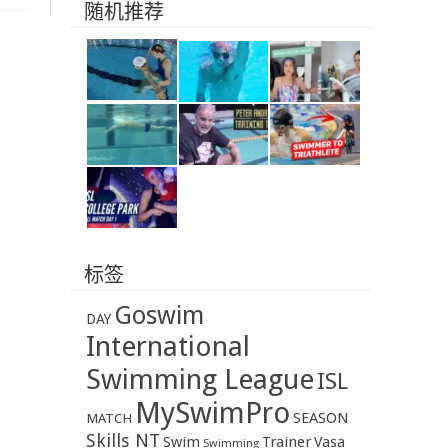
随机推荐
标签
Goswim
DAY
International
Swimming League
ISL
MySwimPro
SEASON
MATCH
Skills NT
Swim
Trainer
Vasa
Swimming