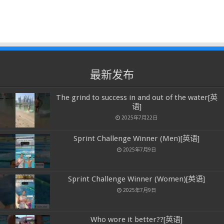
最新发布
The grind to success in and out of the water[英
语]
2025年7月22日
Sprint Challenge Winner (Men)[英语]
2025年7月9日
Sprint Challenge Winner (Women)[英语]
2025年7月9日
Who wore it better??[英语]