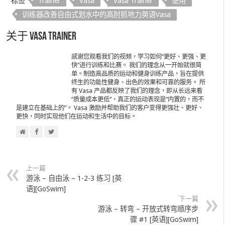
标签
Trainer
Vasa
Vasa Trainer
使用
训练器改善自由式划水中的高肘抓地力英语Vasa
关于 Vasa Trainer
感谢您观看我们的视频，学习如何“更好、更强、更
快”进行训练和比赛。 我们的理念从一开始就很简
单。制造高品质的运动和健身训练产品，旨在提供
终生的功能性健身、出色的效果和可靠的服务。 所
有 Vasa 产品都反映了我们的理念，即从长远来看
“质量成本更低”，真正的运动表现是“内置的，而不
是建立在基础上的”。 Vasa 激励并帮助我们的客户变得更强壮、更好、
更快，同时实现他们在运动和生活中的目标。
上一篇
游泳 – 自由泳 – 1-2-3 练习 [英
语][GoSwim]
下一篇
游泳 – 转弯 – 开放式转弯顺序步
骤 #1 [英语][GoSwim]