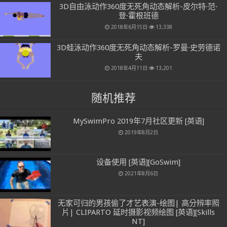
3D自由泳动作360度无死角动态解析-皮尔特·范·
登·霍根班德
2018年6月15日
13,338
3D蛙泳动作360度无死角动态解析-罗曼·史劳德诺
夫
2018年4月11日
13,201
随机推荐
MySwimPro 2019年7月社区更新 [英语]
2019年8月2日
设备使用 [英语][GoSwim]
2021年8月6日
无家可归的男孩偷了才艺表演-绘图| 高分辨率照
片| CLIPARTO 延时摄影视频绘图 [英语][Skills
NT]