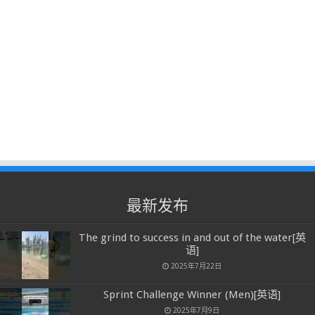
最新发布
The grind to success in and out of the water[英
语]
2025年7月22日
Sprint Challenge Winner (Men)[英语]
2025年7月9日