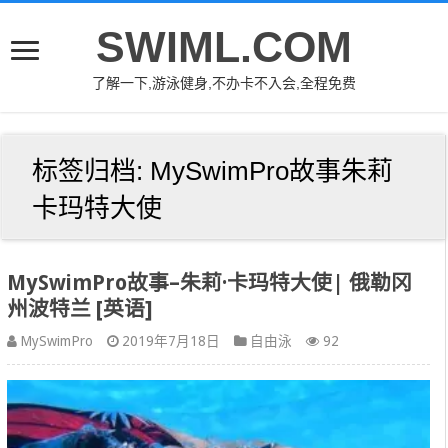
SWIML.COM
了解一下,游泳健身,不办卡不入会,全程免费
标签归档:
MySwimPro故事朱莉
卡玛特大使
MySwimPro故事–朱莉·卡玛特大使| 俄勒冈
州波特兰 [英语]
MySwimPro
2019年7月18日
自由泳
92