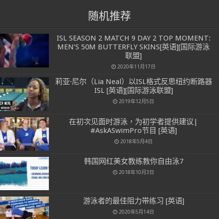
随机推荐
ISL SEASON 2 MATCH 9 DAY 2 TOP MOMENT:
MEN’S 50M BUTTERFLY SKINS[英语][国际游泳
联盟]
2020年11月17日
莉亚·尼尔（Lia Neal）以ISL格式反思纽约断路器
ISL [英语][国际游泳联盟]
2019年12月5日
在初次见面时游泳，为初学者提供建议|
#AskASwimPro节目 [英语]
2018年5月4日
韩国网红美女教练教你自由泳7
2018年10月3日
游泳者的最佳阻力带练习 [英语]
2020年5月14日