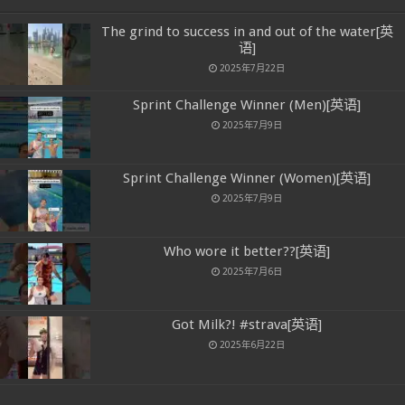
The grind to success in and out of the water[英
语]
2025年7月22日
Sprint Challenge Winner (Men)[英语]
2025年7月9日
Sprint Challenge Winner (Women)[英语]
2025年7月9日
Who wore it better??[英语]
2025年7月6日
Got Milk?! #strava[英语]
2025年6月22日