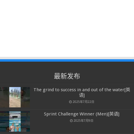
最新发布
The grind to success in and out of the water[英
语]
2025年7月22日
Sprint Challenge Winner (Men)[英语]
2025年7月9日