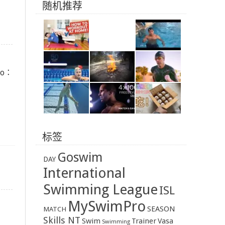
随机推荐
Pro：
标签
Goswim
DAY
International
Swimming League
ISL
MySwimPro
SEASON
MATCH
Skills NT
Swim
Trainer
Vasa
Swimming