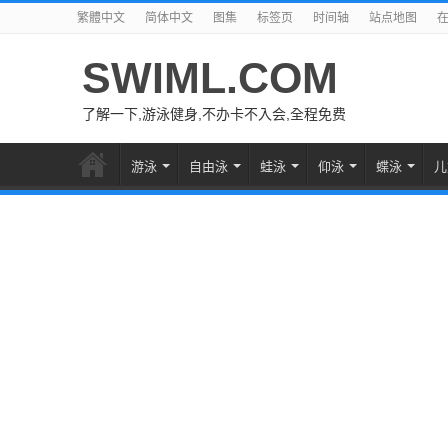
繁體中文
简体中文
图集
标签页
时间轴
站点地图
SWIML.COM
了解一下,游泳健身,不办卡不入会,全程免费
游泳
自由泳
蛙泳
仰泳
蝶泳
儿