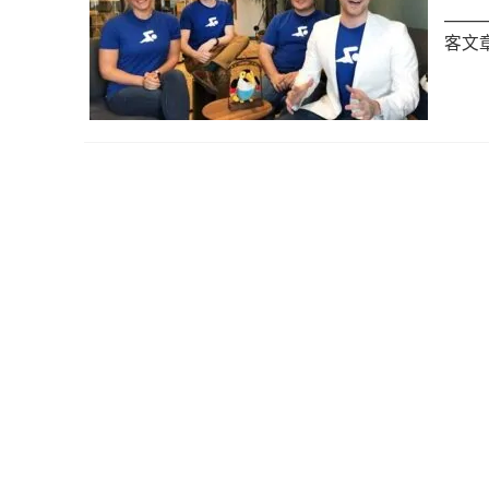
_____
客文