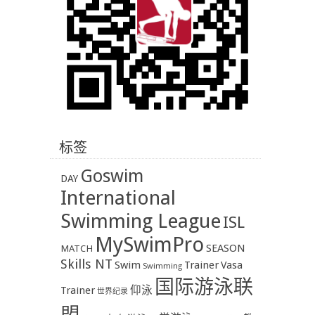
标签
Goswim
DAY
International
Swimming League
ISL
MySwimPro
SEASON
MATCH
Skills NT
Swim
Trainer
Vasa
Swimming
国际游泳联
Trainer
仰泳
世界纪录