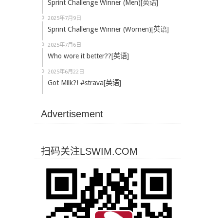
Sprint Challenge Winner (Men)[英语]
2025年7月9日
Sprint Challenge Winner (Women)[英语]
2025年7月6日
Who wore it better??[英语]
2025年6月22日
Got Milk?! #strava[英语]
Advertisement
扫码关注LSWIM.COM