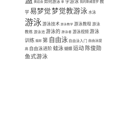
盟
学游泳
教
如何游泳
奥运会
季
我的斯威普罗
易梦觉
梦觉教游泳
学
水泳
游泳
游泳技术
游泳教程
游泳
游泳教学
游泳
游泳的
教练
游泳视频
游泳池
游泳者
自由泳
第
训练
自由泳入门
自由泳提
烟郎
陈俊勋
蛙泳
运动
自由泳进阶
蝴蝶
高
鱼式游泳