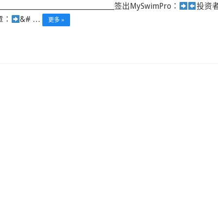
_________________________________________签出MySwimPro：
投资
章：
&# …
更多 »