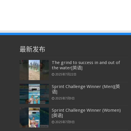
最新发布
The grind to success in and out of
the water[英语]
2025年7月22日
Sprint Challenge Winner (Men)[英
语]
2025年7月9日
Sprint Challenge Winner (Women)
[英语]
2025年7月9日