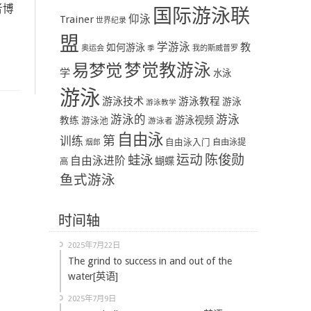
者博
国际游泳联
Trainer
仰泳
世界纪录
盟
学游泳
教
如何游泳
奥运会
季
我的斯威普罗
易梦觉
梦觉教游泳
学
水泳
游泳
游泳技术
游泳教程
游泳
游泳教学
游泳
游泳的
教练
游泳视频
游泳池
游泳者
自由泳
第
训练
自由泳入门
自由泳提
烟郎
陈俊勋
蛙泳
运动
自由泳进阶
蝴蝶
高
鱼式游泳
时间轴
2025年7月22日
The grind to success in and out of the
water[英语]
2025年7月9日