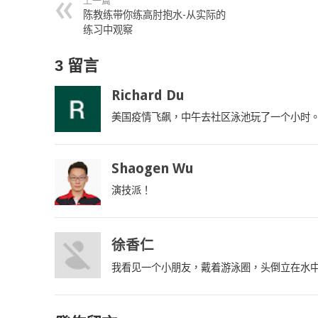
上一篇
陈教练带你练高肘抱水-从实际的
练习中观察
3 留言
Richard Du
美国疫情飞飙，中午去社区泳池玩了一个小时。
Shaogen Wu
演技派！
徐香仁
我看见一个小朋友，戴着游泳圈，头倒立在水