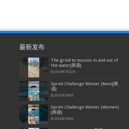
最新发布
The grind to success in and out of
the water[英语]
2025年7月22日
Sprint Challenge Winner (Men)[英
语]
2025年7月9日
Sprint Challenge Winner (Women)
[英语]
2025年7月9日