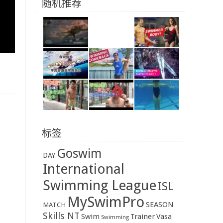
随机推荐
标签
Goswim
DAY
International
Swimming League
ISL
MySwimPro
SEASON
MATCH
Skills NT
Swim
Trainer
Vasa
Swimming