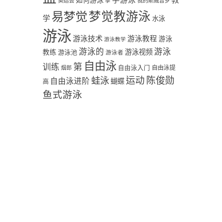
学游泳
教
如何游泳
奥运会
季
我的斯威普罗
易梦觉
梦觉教游泳
学
水泳
游泳
游泳技术
游泳教程
游泳
游泳教学
游泳
游泳的
教练
游泳视频
游泳池
游泳者
自由泳
第
训练
自由泳入门
自由泳提
烟郎
陈俊勋
蛙泳
运动
自由泳进阶
蝴蝶
高
鱼式游泳