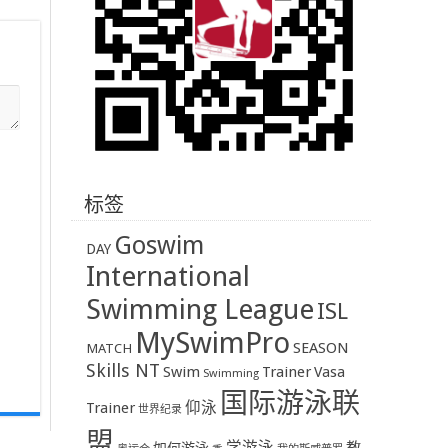
标签
Goswim
DAY
International
Swimming League
ISL
MySwimPro
SEASON
MATCH
Skills NT
Swim
Trainer
Vasa
Swimming
国际游泳联
Trainer
仰泳
世界纪录
盟