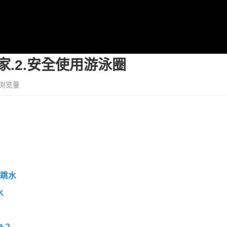
.2.安全使用游泳圈
 浏览量
的跳水
水
摁