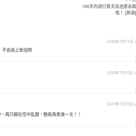
下一篇
100天内进行首次泳池游泳锻
炼！ [英语]
2020年7月11日 at
 不会染上新冠吧
2020年7月10日 at
2020年7月10日 at
中，两只脚在空中乱蹬，教练再表演一次！！