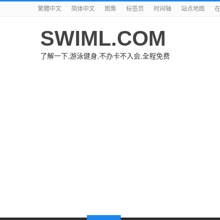
繁體中文
简体中文
图集
标签页
时间轴
站点地图
SWIML.COM
了解一下,游泳健身,不办卡不入会,全程免费