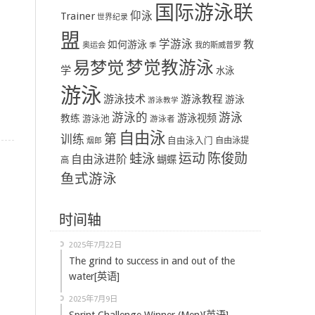
国际游泳联
Trainer
仰泳
世界纪录
盟
学游泳
教
如何游泳
奥运会
季
我的斯威普罗
易梦觉
梦觉教游泳
学
水泳
游泳
游泳技术
游泳教程
游泳
游泳教学
游泳
游泳的
教练
游泳视频
游泳池
游泳者
自由泳
第
训练
自由泳入门
自由泳提
烟郎
陈俊勋
蛙泳
运动
自由泳进阶
蝴蝶
高
鱼式游泳
时间轴
2025年7月22日
The grind to success in and out of the
water[英语]
2025年7月9日