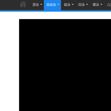
游泳
自由泳
蛙泳
仰泳
蝶泳
儿