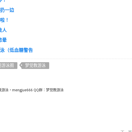
办？
孩扔一边
泳啦！
救人
憋晕
游泳（低血糖警告
用游泳圈
梦觉教游泳
泳，mengjue666 QQ群：梦觉教游泳