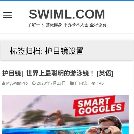
SWIML.COM
了解一下,游泳健身,不办卡不入会,全程免费
标签归档:
护目镜设置
护目镜| 世界上最聪明的游泳镜！ [英语]
MySwimPro
2020年7月23日
自由泳
146