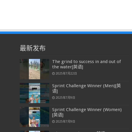
最新发布
The grind to success in and out of
the water[英语]
2025年7月22日
Sprint Challenge Winner (Men)[英
语]
2025年7月9日
Sprint Challenge Winner (Women)
[英语]
2025年7月9日