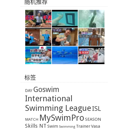
随机推荐
标签
Goswim
DAY
International
Swimming League
ISL
MySwimPro
SEASON
MATCH
Skills NT
Swim
Trainer
Vasa
Swimming