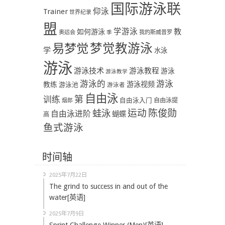
国际游泳联
Trainer
仰泳
世界纪录
盟
学游泳
教
如何游泳
奥运会
季
我的斯威普罗
易梦觉
梦觉教游泳
学
水泳
游泳
游泳技术
游泳教程
游泳
游泳教学
游泳
游泳的
教练
游泳视频
游泳池
游泳者
自由泳
第
训练
自由泳入门
自由泳提
烟郎
陈俊勋
蛙泳
运动
自由泳进阶
蝴蝶
高
鱼式游泳
时间轴
2025年7月22日
The grind to success in and out of the
water[英语]
2025年7月9日