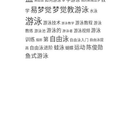
学游泳
教
如何游泳
奥运会
季
我的斯威普罗
易梦觉
梦觉教游泳
学
水泳
游泳
游泳技术
游泳教程
游泳
游泳教学
游泳
游泳的
教练
游泳视频
游泳池
游泳者
自由泳
第
训练
自由泳入门
自由泳提
烟郎
陈俊勋
蛙泳
运动
自由泳进阶
蝴蝶
高
鱼式游泳