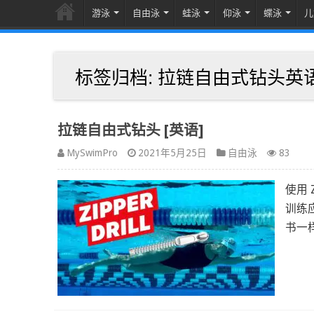
游泳
自由泳
蛙泳
仰泳
蝶泳
儿
标签归档:
拉链自由式钻头英
拉链自由式钻头 [英语]
MySwimPro
2021年5月25日
自由泳
83
使用 
训练
书一