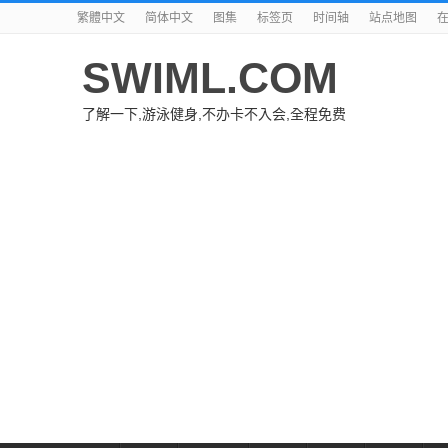
繁體中文
简体中文
图集
标签页
时间轴
站点地图
SWIML.COM
了解一下,游泳健身,不办卡不入会,全程免费