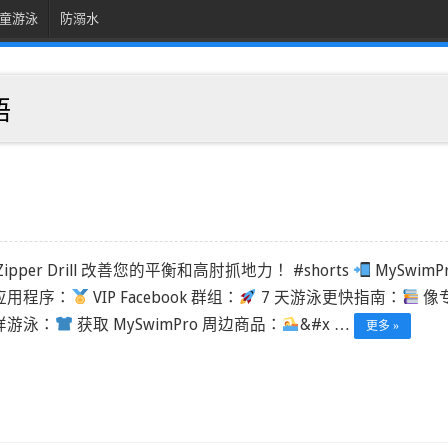
童游泳
防溺水
语
Zipper Drill 改善您的平衡和高肘抓地力！ #shorts
MySwimP
应用程序：
VIP Facebook 群组：
7 天游泳更快指南：
像
样游泳：
获取 MySwimPro 周边商品：
&#x …
更多 »