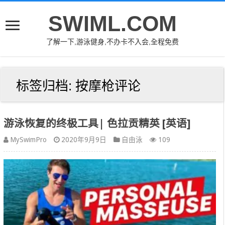
SWIML.COM
了解一下,游泳健身,不办卡不入会,全程免费
标签归档:
按摩枪评论
游泳恢复的终极工具| 色拉贡精英 [英语]
MySwimPro
2020年9月9日
自由泳
109