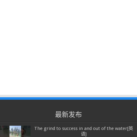
最新发布
The grind to success in and out of the water[英
语]