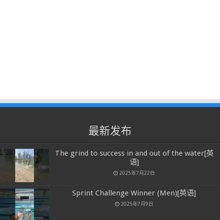
最新发布
The grind to success in and out of the water[英
语]
2025年7月22日
Sprint Challenge Winner (Men)[英语]
2025年7月9日