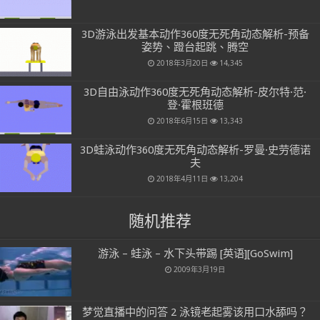
3D游泳出发基本动作360度无死角动态解析-预备
姿势、蹬台起跳、腾空
2018年3月20日
14,345
3D自由泳动作360度无死角动态解析-皮尔特·范·
登·霍根班德
2018年6月15日
13,343
3D蛙泳动作360度无死角动态解析-罗曼·史劳德诺
夫
2018年4月11日
13,204
随机推荐
游泳 – 蛙泳 – 水下头带踢 [英语][GoSwim]
2009年3月19日
梦觉直播中的问答 2 泳镜老起雾该用口水舔吗？