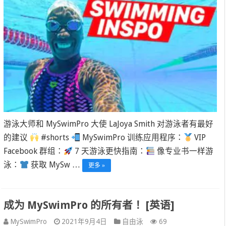
游泳大师和 MySwimPro 大使 LaJoya Smith 对游泳者有最好
的建议
#shorts
MySwimPro 训练应用程序：
VIP
Facebook 群组：
7 天游泳更快指南：
像专业书一样游
泳：
获取 MySw …
更多 »
成为 MySwimPro 的所有者！ [英语]
MySwimPro
2021年9月4日
自由泳
69