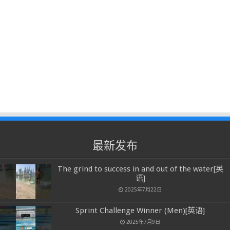
最新发布
The grind to success in and out of the water[英
语]
2025年7月22日
Sprint Challenge Winner (Men)[英语]
2025年7月9日