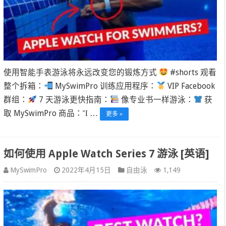
使用智能手表游泳将永远改变您的锻炼方式
#shorts 观看
整个拆箱：
MySwimPro 训练应用程序：
VIP Facebook
群组：
7 天游泳更快指南：
像专业书一样游泳：
获
取 MySwimPro 商品：Ἴ …
更多 »
如何使用 Apple Watch Series 7 游泳 [英语]
MySwimPro
2022年4月15日
自由泳
1,149