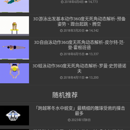
2018年6月4日
14,773
3D游泳出发基本动作360度无死角动态解析-预备
姿势、蹬台起跳、腾空
2018年3月20日
14,342
3D自由泳动作360度无死角动态解析-皮尔特·范·
登·霍根班德
2018年6月15日
13,337
3D蛙泳动作360度无死角动态解析-罗曼·史劳德诺
夫
2018年4月11日
13,200
随机推荐
「跨越寒冬水中蜕变」最精细的雕琢受凿的撞击
最多
2023年1月8日