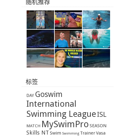
随机推荐
标签
Goswim
DAY
International
Swimming League
ISL
MySwimPro
SEASON
MATCH
Skills NT
Swim
Trainer
Vasa
Swimming