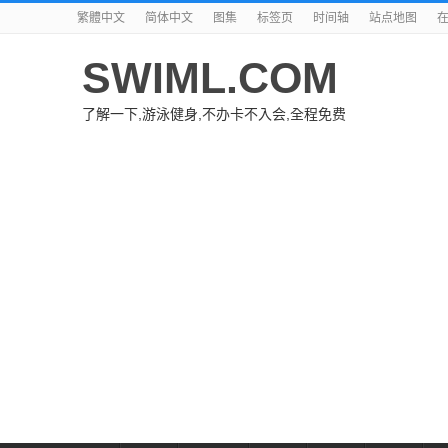
繁體中文
简体中文
图集
标签页
时间轴
站点地图
SWIML.COM
了解一下,游泳健身,不办卡不入会,全程免费