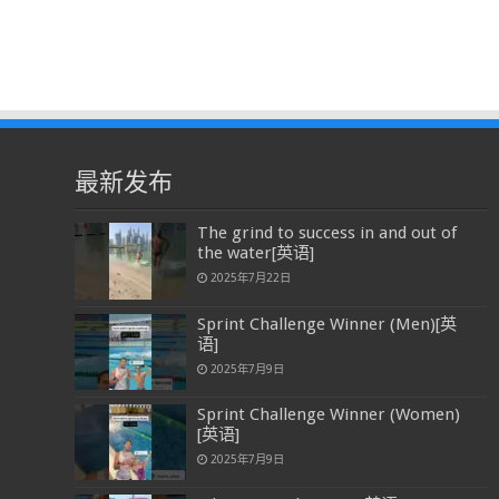
最新发布
The grind to success in and out of
the water[英语]
2025年7月22日
Sprint Challenge Winner (Men)[英
语]
2025年7月9日
Sprint Challenge Winner (Women)
[英语]
2025年7月9日