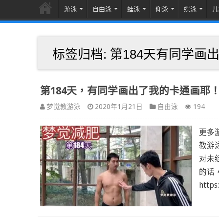
游泳
自由泳
蛙泳
仰泳
蝶泳
儿
标签归档:
第184天有同学画
第184天，有同学画出了我的卡通画耶
梦觉教游泳
2020年1月21日
自由泳
194
更多
教游泳
对未
的话
http