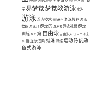
学游泳
教
如何游泳
奥运会
季
我的斯威普罗
易梦觉
梦觉教游泳
学
水泳
游泳
游泳技术
游泳教程
游泳
游泳教学
游泳
游泳的
教练
游泳视频
游泳池
游泳者
自由泳
第
训练
自由泳入门
自由泳提
烟郎
陈俊勋
蛙泳
运动
自由泳进阶
蝴蝶
高
鱼式游泳