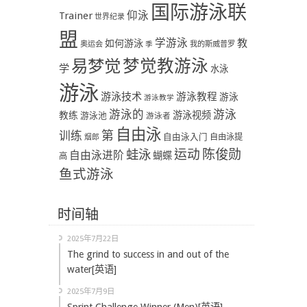
国际游泳联
Trainer
仰泳
世界纪录
盟
学游泳
教
如何游泳
奥运会
季
我的斯威普罗
易梦觉
梦觉教游泳
学
水泳
游泳
游泳技术
游泳教程
游泳
游泳教学
游泳
游泳的
教练
游泳视频
游泳池
游泳者
自由泳
第
训练
自由泳入门
自由泳提
烟郎
陈俊勋
蛙泳
运动
自由泳进阶
蝴蝶
高
鱼式游泳
时间轴
2025年7月22日
The grind to success in and out of the
water[英语]
2025年7月9日