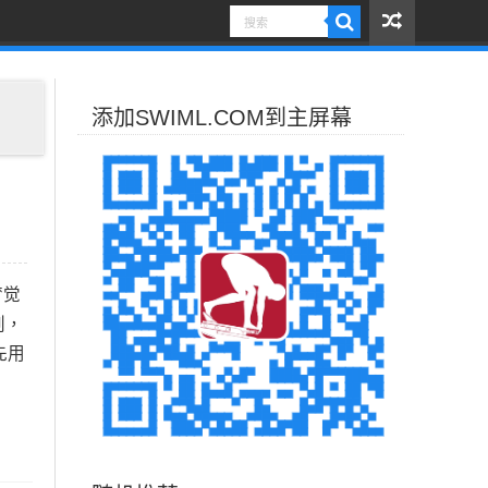
添加SWIML.COM到主屏幕
梦觉
创，
先用