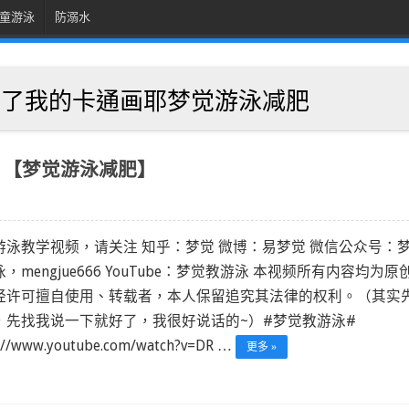
童游泳
防溺水
出了我的卡通画耶梦觉游泳减肥
！【梦觉游泳减肥】
游泳教学视频，请关注 知乎：梦觉 微博：易梦觉 微信公众号：
，mengjue666 YouTube：梦觉教游泳 本视频所有内容均为原
经许可擅自使用、转载者，本人保留追究其法律的权利。（其实
，先找我说一下就好了，我很好说话的~）#梦觉教游泳#
s://www.youtube.com/watch?v=DR …
更多 »