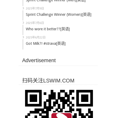
Sprint Challenge Winner (Men)[英语]
2025年7月9日
Sprint Challenge Winner (Women)[英语]
2025年7月6日
Who wore it better??[英语]
2025年6月22日
Got Milk?! #strava[英语]
Advertisement
扫码关注LSWIM.COM