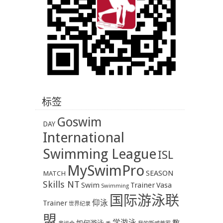
标签
Goswim
DAY
International
Swimming League
ISL
MySwimPro
SEASON
MATCH
Skills NT
Swim
Trainer
Vasa
Swimming
国际游泳联
Trainer
仰泳
世界纪录
盟