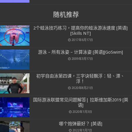
随机推荐
2个蛙泳技巧练习，提高你的蛙泳游泳速度 [英语]
[Skills NT]
2017年6月17日
游泳 – 所有泳姿 – 计算泳姿 [英语][GoSwim]
2009年3月17日
初学自由泳第四课，三字诀轻飘浮：轻、漂、
浮！
2020年8月21日
国际游泳联盟常见问题解答| 拉斯维加斯2019 [英
语]
2020年1月3日
哪个炮弹最好？ [英语]
2022年1月7日