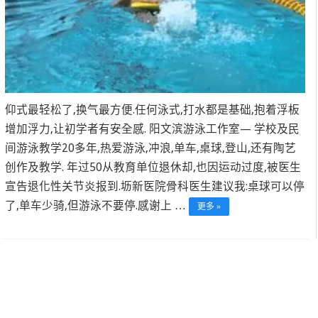
仰式最轻松了,换气最方便.任何泳式,打水都是基础,抱着浮板
增加浮力,让初学者有安全感. 阳文滨游泳工作室— 学校及民
间游泳教学20多年,热爱游泳,冲浪,单车,桌球,登山,还有陶艺
创作及教学. 年过50从教育单位退休却,也因运动过度,被医生
宣告退化性关节炎报到.坜新医院骨科医生建议我:桌球可以停
了,单车少骑,但游泳不要停.感谢上 …
更多 »