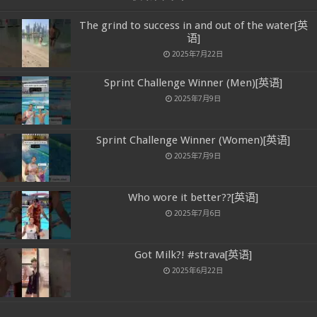
The grind to success in and out of the water[英
语]
2025年7月22日
Sprint Challenge Winner (Men)[英语]
2025年7月9日
Sprint Challenge Winner (Women)[英语]
2025年7月9日
Who wore it better??[英语]
2025年7月6日
Got Milk?! #strava[英语]
2025年6月22日