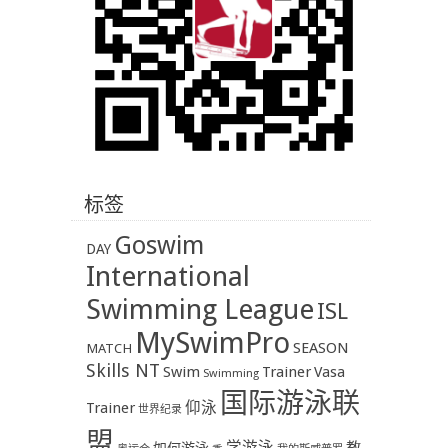
标签
Goswim
DAY
International
Swimming League
ISL
MySwimPro
SEASON
MATCH
Skills NT
Swim
Trainer
Vasa
Swimming
国际游泳联
Trainer
仰泳
世界纪录
盟