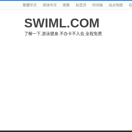
繁體中文
简体中文
图集
标签页
时间轴
站点地图
SWIML.COM
了解一下,游泳健身,不办卡不入会,全程免费