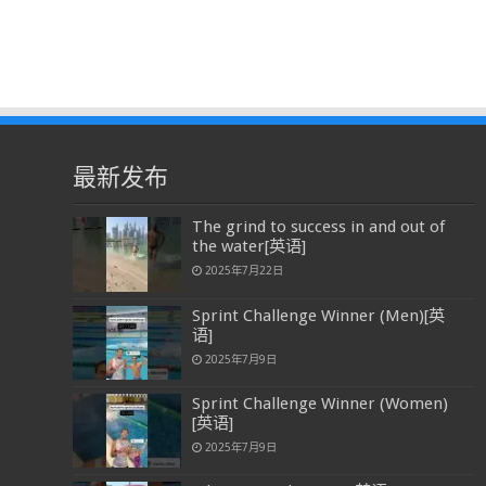
最新发布
The grind to success in and out of
the water[英语]
2025年7月22日
Sprint Challenge Winner (Men)[英
语]
2025年7月9日
Sprint Challenge Winner (Women)
[英语]
2025年7月9日