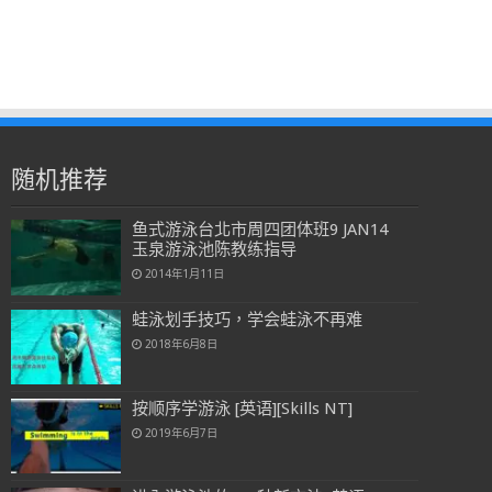
随机推荐
鱼式游泳台北市周四团体班9 JAN14
玉泉游泳池陈教练指导
2014年1月11日
蛙泳划手技巧，学会蛙泳不再难
2018年6月8日
按顺序学游泳 [英语][Skills NT]
2019年6月7日