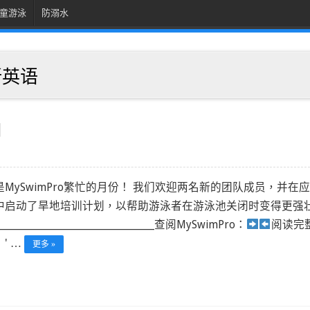
童游泳
防溺水
新英语
]
是MySwimPro繁忙的月份！ 我们欢迎两名新的团队成员，并在
中启动了旱地培训计划，以帮助游泳者在游泳池关闭时变得更强
_______________________________________查阅MySwimPro：
阅读完
' …
更多 »