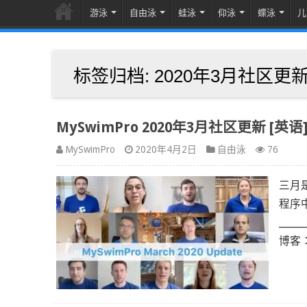
游泳
自由泳
蛙泳
仰泳
蝶泳
儿
标签归档:
2020年3月社区更
MySwimPro 2020年3月社区更新 [英语
MySwimPro
2020年4月2日
自由泳
76
三月
程序
_____
博客：