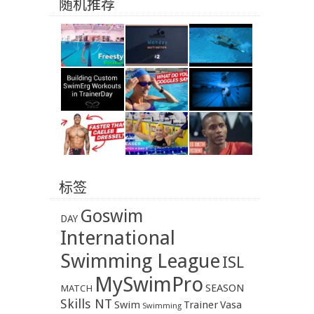
随机推荐
标签
Goswim
DAY
International
Swimming League
ISL
MySwimPro
SEASON
MATCH
Skills NT
Swim
Trainer
Vasa
Swimming