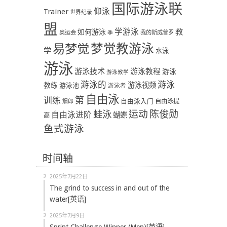
国际游泳联
Trainer
仰泳
世界纪录
盟
学游泳
教
如何游泳
奥运会
季
我的斯威普罗
易梦觉
梦觉教游泳
学
水泳
游泳
游泳技术
游泳教程
游泳
游泳教学
游泳
游泳的
教练
游泳视频
游泳池
游泳者
自由泳
第
训练
自由泳入门
自由泳提
烟郎
陈俊勋
蛙泳
运动
自由泳进阶
蝴蝶
高
鱼式游泳
时间轴
2025年7月22日
The grind to success in and out of the
water[英语]
2025年7月9日