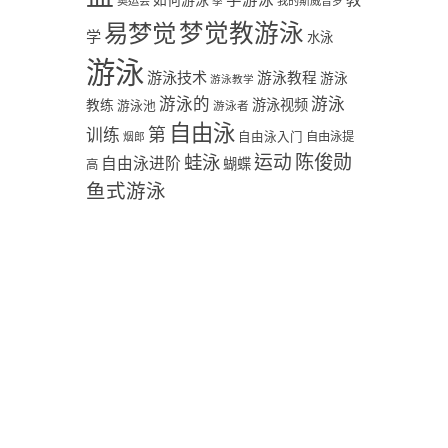
学游泳
教
如何游泳
奥运会
季
我的斯威普罗
易梦觉
梦觉教游泳
学
水泳
游泳
游泳技术
游泳教程
游泳
游泳教学
游泳
游泳的
教练
游泳视频
游泳池
游泳者
自由泳
第
训练
自由泳入门
自由泳提
烟郎
陈俊勋
蛙泳
运动
自由泳进阶
蝴蝶
高
鱼式游泳