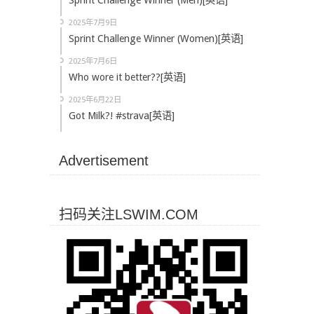
Sprint Challenge Winner (Men)[英语]
2025年7月9日
Sprint Challenge Winner (Women)[英语]
2025年7月6日
Who wore it better??[英语]
2025年6月22日
Got Milk?! #strava[英语]
Advertisement
扫码关注LSWIM.COM