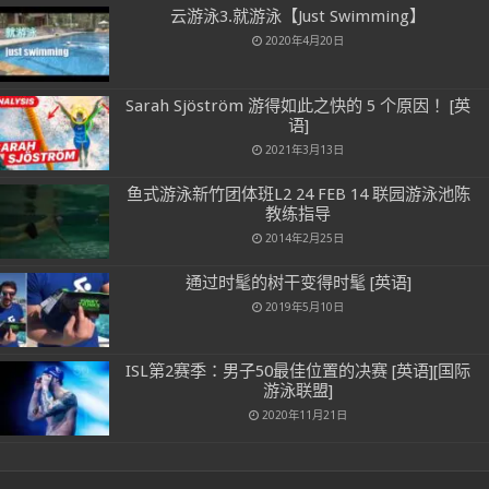
云游泳3.就游泳【Just Swimming】
2020年4月20日
Sarah Sjöström 游得如此之快的 5 个原因！ [英
语]
2021年3月13日
鱼式游泳新竹团体班L2 24 FEB 14 联园游泳池陈
教练指导
2014年2月25日
通过时髦的树干变得时髦 [英语]
2019年5月10日
ISL第2赛季：男子50最佳位置的决赛 [英语][国际
游泳联盟]
2020年11月21日