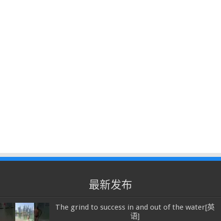
最新发布
The grind to success in and out of the water[英
语]