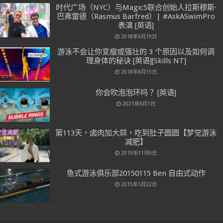
时代广场（NYC）与Magic5联合创始人拉斯穆斯·
巴弗雷德（Rasmus Barfred）| #AskASwimPro
表演 [英语]
2018年6月19日
游泳不会让你变瘦或强壮的 3 个原因以及如何调
理身体的秘诀 [英语][Skills NT]
2018年6月15日
你会吹泡泡环吗？ [英语]
2021年6月1日
第113天，卤肉加大蒜，吃到肚子圆圆【梦觉游泳
减肥】
2019年11月9日
鱼式游泳俱乐部20150115 Ben 自由式动作
2015年1月22日