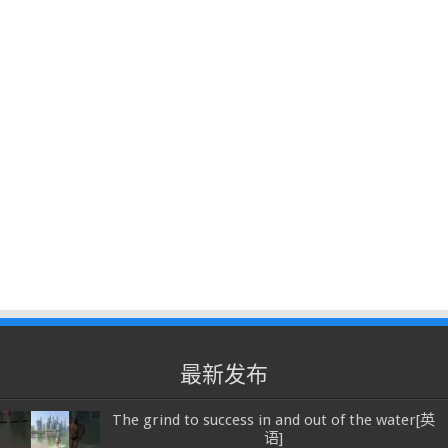
最新发布
The grind to success in and out of the water[英
语]